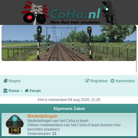
Regels
Registreer
Aanmelden
Portal
Forum
Het is momenteel 09 aug 2026, 11:25
Algemene Zaken
Mededelingen
Mededelingen van het Coha.nl team
(Alleen medewerkers van het Coha.nl team kunnen hier
berichten plaatsen)
Onderwerpen:
21