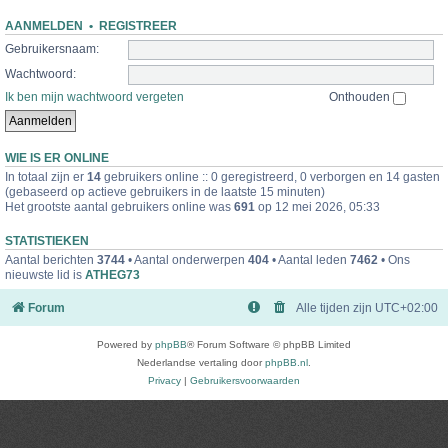
AANMELDEN
•
REGISTREER
Gebruikersnaam:
Wachtwoord:
Ik ben mijn wachtwoord vergeten
Onthouden
WIE IS ER ONLINE
In totaal zijn er
14
gebruikers online :: 0 geregistreerd, 0 verborgen en 14 gasten
(gebaseerd op actieve gebruikers in de laatste 15 minuten)
Het grootste aantal gebruikers online was
691
op 12 mei 2026, 05:33
STATISTIEKEN
Aantal berichten
3744
• Aantal onderwerpen
404
• Aantal leden
7462
• Ons
nieuwste lid is
ATHEG73
Forum
Alle tijden zijn
UTC+02:00
Powered by
phpBB
® Forum Software © phpBB Limited
Nederlandse vertaling door
phpBB.nl
.
Privacy
|
Gebruikersvoorwaarden