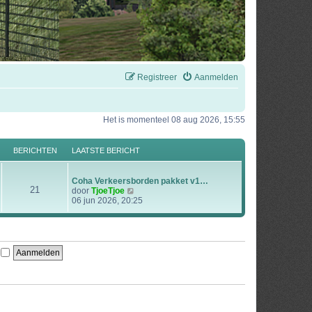
Registreer
Aanmelden
Het is momenteel 08 aug 2026, 15:55
BERICHTEN
LAATSTE BERICHT
Coha Verkeersborden pakket v1…
21
B
door
TjoeTjoe
e
06 jun 2026, 20:25
k
i
j
k
l
n
a
a
t
s
t
e