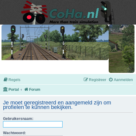
Regels
Registreer
Aanmelden
Portal
Forum
Je moet geregistreerd en aangemeld zijn om
profielen te kunnen bekijken.
Gebruikersnaam:
Wachtwoord: