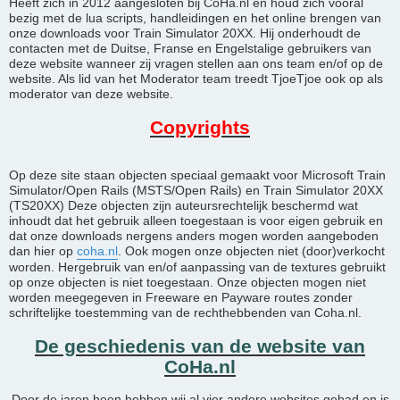
Heeft zich in 2012 aangesloten bij CoHa.nl en houd zich vooral
bezig met de lua scripts, handleidingen en het online brengen van
onze downloads voor Train Simulator 20XX. Hij onderhoudt de
contacten met de Duitse, Franse en Engelstalige gebruikers van
deze website wanneer zij vragen stellen aan ons team en/of op de
website. Als lid van het Moderator team treedt TjoeTjoe ook op als
moderator van deze website.
Copyrights
Op deze site staan objecten speciaal gemaakt voor Microsoft Train
Simulator/Open Rails (MSTS/Open Rails) en Train Simulator 20XX
(TS20XX) Deze objecten zijn auteursrechtelijk beschermd wat
inhoudt dat het gebruik alleen toegestaan is voor eigen gebruik en
dat onze downloads nergens anders mogen worden aangeboden
dan hier op
coha.nl
. Ook mogen onze objecten niet (door)verkocht
worden. Hergebruik van en/of aanpassing van de textures gebruikt
op onze objecten is niet toegestaan. Onze objecten mogen niet
worden meegegeven in Freeware en Payware routes zonder
schriftelijke toestemming van de rechthebbenden van Coha.nl.
De geschiedenis van de website van
CoHa.nl
Door de jaren heen hebben wij al vier andere websites gehad en is