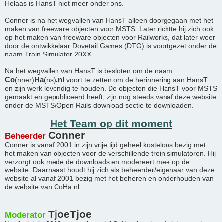
Helaas is HansT niet meer onder ons.
Conner is na het wegvallen van HansT alleen doorgegaan met het
maken van freeware objecten voor MSTS. Later richtte hij zich ook
op het maken van freeware objecten voor Railworks, dat later weer
door de ontwikkelaar Dovetail Games (DTG) is voortgezet onder de
naam Train Simulator 20XX.
Na het wegvallen van HansT is besloten om de naam
Co
Ha
.nl
(nner)
(ns)
voort te zetten om de herinnering aan HansT
en zijn werk levendig te houden. De objecten die HansT voor MSTS
gemaakt en gepubliceerd heeft, zijn nog steeds vanaf deze website
onder de MSTS/Open Rails download sectie te downloaden.
Het Team op dit moment
Conner
Beheerder
Conner is vanaf 2001 in zijn vrije tijd geheel kosteloos bezig met
het maken van objecten voor de verschillende trein simulatoren. Hij
verzorgt ook mede de downloads en modereert mee op de
website. Daarnaast houdt hij zich als beheerder/eigenaar van deze
website al vanaf 2001 bezig met het beheren en onderhouden van
de website van CoHa.nl.
TjoeTjoe
Moderator