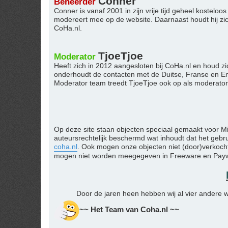
Conner
Beheerder
Conner is vanaf 2001 in zijn vrije tijd geheel kostel
modereert mee op de website. Daarnaast houdt hij zi
CoHa.nl.
TjoeTjoe
Moderator
Heeft zich in 2012 aangesloten bij CoHa.nl en houd zi
onderhoudt de contacten met de Duitse, Franse en Eng
Moderator team treedt TjoeTjoe ook op als moderator
Op deze site staan objecten speciaal gemaakt voor M
auteursrechtelijk beschermd wat inhoudt dat het geb
coha.nl
. Ook mogen onze objecten niet (door)verkocht
mogen niet worden meegegeven in Freeware en Paywar
Door de jaren heen hebben wij al vier andere w
~~ Het Team van Coha.nl ~~