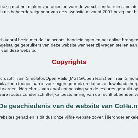
oos bezig met het maken van objecten voor de verschillende trein simula
ch als beheerder/eigenaar van deze website al vanaf 2001 bezig met 
ch vooral bezig met de lua scripts, handleidingen en het online breng
elstalige gebruikers van deze website wanneer zij vragen stellen aan o
 van deze website.
Copyrights
icrosoft Train Simulator/Open Rails (MSTS/Open Rails) en Train Simul
ruik alleen toegestaan is voor eigen gebruik en dat onze downloads 
 worden. Hergebruik van en/of aanpassing van de textures gebruikt op
e routes zonder schriftelijke toestemming van de rechthebbenden v
De geschiedenis van de website van CoHa.n
ebsites gehad en is dit dus onze vijfde website zover. Hieronder enkel