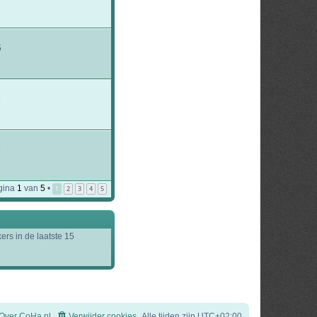
5
9
9
gina
1
van
5
•
1
2
3
4
5
ers in de laatste 15
Over CoHa.nl
Verwijder cookies
Alle tijden zijn
UTC+02:00