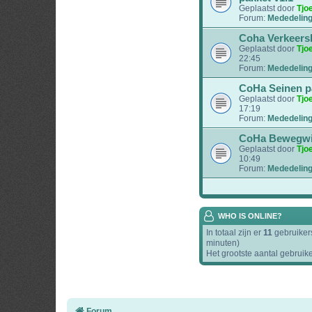
Geplaatst door
Tjo
Forum:
Mededelin
Coha Verkeers
Geplaatst door
Tjo
22:45
Forum:
Mededelin
CoHa Seinen p
Geplaatst door
Tjo
17:19
Forum:
Mededelin
CoHa Bewegwij
Geplaatst door
Tjo
10:49
Forum:
Mededelin
WHO IS ONLINE?
In totaal zijn er
11
gebruikers
minuten)
Het grootste aantal gebruik
Forum