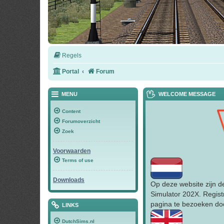
Regels
Portal
Forum
MENU
WELCOME MESSAGE
Content
Forumoverzicht
Zoek
Voorwaarden
Terms of use
Downloads
Op deze website zijn d
Simulator 202X. Regist
pagina te bezoeken doo
LINKS
DutchSims.nl