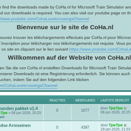
n find the downloads made by CoHa.nl for Microsoft Train Simulator an
d our downloads is required. You can also visit our youtube page on this
://www.youtube.com/CohaLevelcrossingsChannel
Bienvenue sur le site de CoHa.nl
pouvez trouver les téléchargements effectués par CoHa.nl pour Microsof
L'inscription pour télécharger nos téléchargements est requise. Vous p
ce site en cliquant sur le lien suivant
https://www.youtube.com/CohaLe
Willkommen auf der Website von CoHa.nl
en Sie die von CoHa.nl erstellten Downloads für Microsoft Train Simula
serer Downloads ist eine Registrierung erforderlich. Sie können auc
uchen, indem Sie auf den folgenden Link klicken
om/CohaLevelcrossingsChannel
REACTIES
WEERGAVES
LAATSTE BERICHT
B
borden pakket v1.4
door
TjoeTjoe
0
1077
e
06 jun 2026, 20:25
eTjoe
» 06 jun 2026, 20:25
k
gen
i
j
B
dse Armseinen
door
TjoeTjoe
0
4397
k
e
29 jan 2026, 21:03