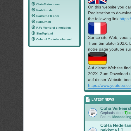
ChrisTrains.com
On this website you ca
Rail-Sim.de
Registration to downloa
RailSim-FR.com
the following link
https
RailSim.nl
RJ's World of simulation
SimTopia.nl
Sur ce site Web, vous 
Coha.nl Youtube channel
Train Simulator 202X. 
notre page youtube sur 
Auf dieser Website find
202X. Zum Download un
auf dieser Website bes
https://www.youtube.c
LATEST NEWS
Coha Verkeers
Geplaatst door
Tjo
Forum:
Mededelin
CoHa Nederlan
pakket v1.1