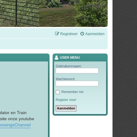
Registreer
Aanmelden
USER MENU
Gebruikersnaam:
Wachtwoord:
Remember me
Register now!
lator en Train
 site onze youtube
rossingsChannel