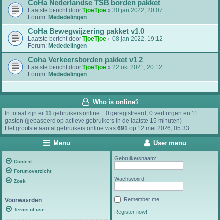
CoHa Nederlandse TSB borden pakket
Laatste bericht door
TjoeTjoe
»
30 jan 2022, 20:07
Forum:
Mededelingen
CoHa Bewegwijzering pakket v1.0
Laatste bericht door
TjoeTjoe
»
08 jan 2022, 19:12
Forum:
Mededelingen
Coha Verkeersborden pakket v1.2
Laatste bericht door
TjoeTjoe
»
22 okt 2021, 20:12
Forum:
Mededelingen
Who is online?
In totaal zijn er
11
gebruikers online :: 0 geregistreerd, 0 verborgen en 11
gasten (gebaseerd op actieve gebruikers in de laatste 15 minuten)
Het grootste aantal gebruikers online was
691
op 12 mei 2026, 05:33
Menu
User menu
Gebruikersnaam:
Content
Forumoverzicht
Wachtwoord:
Zoek
Remember me
Voorwaarden
Terms of use
Register now!