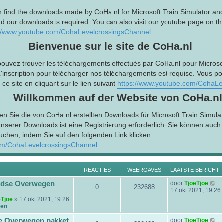
n find the downloads made by CoHa.nl for Microsoft Train Simulator an
d our downloads is required. You can also visit our youtube page on this
://www.youtube.com/CohaLevelcrossingsChannel
Bienvenue sur le site de CoHa.nl
pouvez trouver les téléchargements effectués par CoHa.nl pour Microsof
L'inscription pour télécharger nos téléchargements est requise. Vous p
ce site en cliquant sur le lien suivant
https://www.youtube.com/CohaLe
Willkommen auf der Website von CoHa.nl
en Sie die von CoHa.nl erstellten Downloads für Microsoft Train Simula
serer Downloads ist eine Registrierung erforderlich. Sie können auc
uchen, indem Sie auf den folgenden Link klicken
om/CohaLevelcrossingsChannel
REACTIES
WEERGAVES
LAATSTE BERICHT
B
ndse Overwegen
door
TjoeTjoe
0
232688
e
17 okt 2021, 19:26
k
eTjoe
» 17 okt 2021, 19:26
i
gen
j
k
B
e Overwegen pakket
door
TjoeTjoe