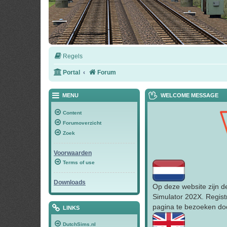
Regels
Portal
Forum
MENU
WELCOME MESSAGE
Content
Forumoverzicht
Zoek
Voorwaarden
Terms of use
Downloads
Op deze website zijn d
Simulator 202X. Regist
pagina te bezoeken doo
LINKS
DutchSims.nl