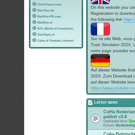
ChrisTrains.com
On this website you ca
Rail-Sim.de
Registration to downloa
RailSim-FR.com
the following link
https
RailSim.nl
RJ's World of simulation
SimTopia.nl
Sur ce site Web, vous 
Coha.nl Youtube channel
Train Simulator 202X. 
notre page youtube sur 
Auf dieser Website find
202X. Zum Download un
auf dieser Website bes
https://www.youtube.c
LATEST NEWS
CoHa Nederla
pakket v3.6
Geplaatst door
Tjo
Forum:
Mededelin
Coha Belgisch