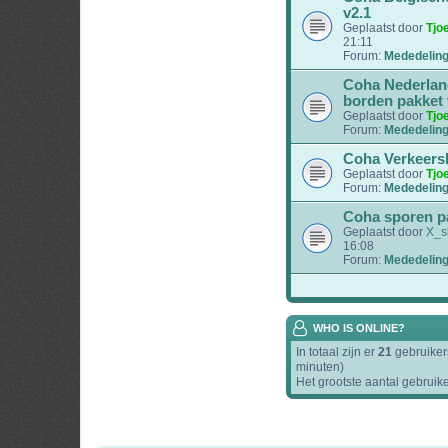
v2.1
Geplaatst door
Tjo
21:11
Forum:
Mededelin
Coha Nederlan
borden pakket 
Geplaatst door
Tjo
Forum:
Mededelin
Coha Verkeers
Geplaatst door
Tjo
Forum:
Mededelin
Coha sporen pa
Geplaatst door
X_s
16:08
Forum:
Mededelin
WHO IS ONLINE?
In totaal zijn er
21
gebruikers
minuten)
Het grootste aantal gebruik