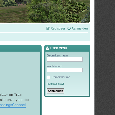
Registreer
Aanmelden
USER MENU
Gebruikersnaam:
Wachtwoord:
Remember me
Register now!
lator en Train
 site onze youtube
rossingsChannel