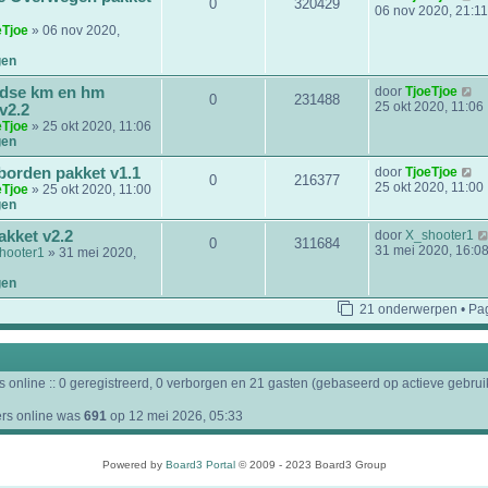
0
320429
l
e
06 nov 2020, 21:11
a
k
eTjoe
» 06 nov 2020,
a
i
t
j
gen
s
k
t
l
B
dse km en hm
door
TjoeTjoe
e
0
231488
a
e
25 okt 2020, 11:06
v2.2
b
a
k
eTjoe
» 25 okt 2020, 11:06
e
t
i
gen
r
s
j
i
t
k
B
borden pakket v1.1
door
TjoeTjoe
c
e
0
216377
l
e
25 okt 2020, 11:00
h
eTjoe
» 25 okt 2020, 11:00
b
a
k
t
gen
e
a
i
r
t
j
kket v2.2
door
X_shooter1
i
0
311684
s
k
31 mei 2020, 16:0
hooter1
» 31 mei 2020,
c
t
l
h
e
a
gen
t
b
a
e
t
21 onderwerpen • Pa
r
s
i
t
c
e
h
b
t
 online :: 0 geregistreerd, 0 verborgen en 21 gasten (gebaseerd op actieve gebruik
e
r
i
ers online was
691
op 12 mei 2026, 05:33
c
h
t
Powered by
Board3 Portal
© 2009 - 2023 Board3 Group