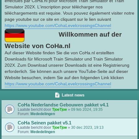
effectués par CoHa.nl pour Microsoft Train Simulator et Train
Simulator 202X. L'inscription pour télécharger nos
téléchargements est requise. Vous pouvez également visiter notre
page youtube sur ce site en cliquant sur le lien suivant
https://www.youtube.com/CohaLevelcrossingsChannel
Willkommen auf der
Website von CoHa.nl
Auf dieser Website finden Sie die von CoHa.nl erstellten
Downloads für Microsoft Train Simulator und Train Simulator
202X. Zum Download unserer Downloads ist eine Registrierung
erforderlich. Sie können auch unsere YouTube-Seite auf dieser
Website besuchen, indem Sie auf den folgenden Link klicken
https://www.youtube.com/CohaLevelcrossingsChannel
Latest news
CoHa Nederlandse Gebouwen pakket v4.1
Laatste bericht door
TjoeTjoe
»
09 feb 2024, 19:35
Forum:
Mededelingen
CoHa Seinen pakket v5.1
Laatste bericht door
TjoeTjoe
»
30 dec 2023, 19:13
Forum:
Mededelingen