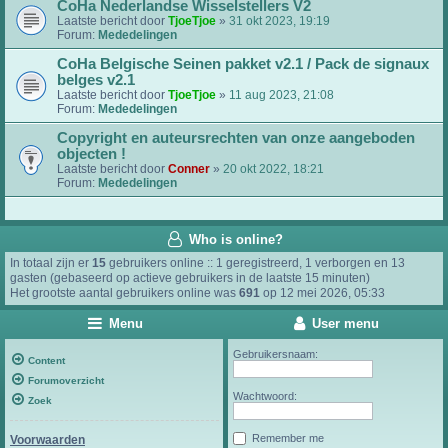
CoHa Nederlandse Wisselstellers V2
Laatste bericht door
TjoeTjoe
»
31 okt 2023, 19:19
Forum:
Mededelingen
CoHa Belgische Seinen pakket v2.1 / Pack de signaux
belges v2.1
Laatste bericht door
TjoeTjoe
»
11 aug 2023, 21:08
Forum:
Mededelingen
Copyright en auteursrechten van onze aangeboden
objecten !
Laatste bericht door
Conner
»
20 okt 2022, 18:21
Forum:
Mededelingen
Who is online?
In totaal zijn er
15
gebruikers online :: 1 geregistreerd, 1 verborgen en 13
gasten (gebaseerd op actieve gebruikers in de laatste 15 minuten)
Het grootste aantal gebruikers online was
691
op 12 mei 2026, 05:33
Menu
User menu
Gebruikersnaam:
Content
Forumoverzicht
Wachtwoord:
Zoek
Remember me
Voorwaarden