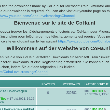
n find the downloads made by CoHa.nl for Microsoft Train Simulator an
d our downloads is required. You can also visit our youtube page on this
://www.youtube.com/CohaLevelcrossingsChannel
Bienvenue sur le site de CoHa.nl
pouvez trouver les téléchargements effectués par CoHa.nl pour Microsof
L'inscription pour télécharger nos téléchargements est requise. Vous p
ce site en cliquant sur le lien suivant
https://www.youtube.com/CohaLe
Willkommen auf der Website von CoHa.nl
en Sie die von CoHa.nl erstellten Downloads für Microsoft Train Simula
serer Downloads ist eine Registrierung erforderlich. Sie können auc
uchen, indem Sie auf den folgenden Link klicken
om/CohaLevelcrossingsChannel
REACTIES
WEERGAVES
LAATSTE BERICHT
B
ndse Overwegen
door
TjoeTjoe
0
232682
e
17 okt 2021, 19:26
k
eTjoe
» 17 okt 2021, 19:26
i
gen
j
k
B
e Overwegen pakket
door
TjoeTjoe