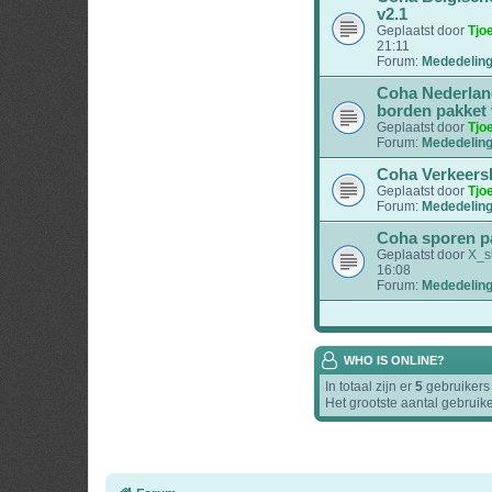
v2.1
Geplaatst door
Tjo
21:11
Forum:
Mededelin
Coha Nederlan
borden pakket 
Geplaatst door
Tjo
Forum:
Mededelin
Coha Verkeers
Geplaatst door
Tjo
Forum:
Mededelin
Coha sporen pa
Geplaatst door
X_s
16:08
Forum:
Mededelin
WHO IS ONLINE?
In totaal zijn er
5
gebruikers 
Het grootste aantal gebruik