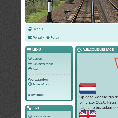
Regels
Portal
Forum
MENU
WELCOME MESSAGE
Content
Forumoverzicht
Zoek
Voorwaarden
Terms of use
Downloads
Op deze website zijn d
Simulator 202X. Regist
pagina te bezoeken doo
LINKS
DutchSims.nl