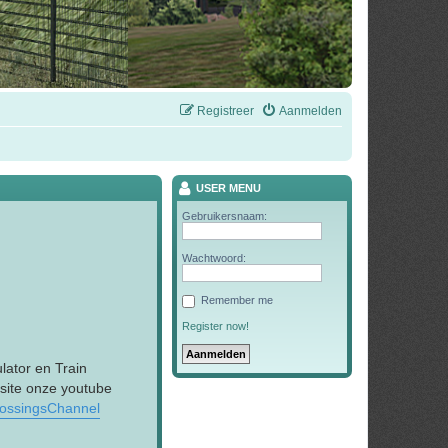
Registreer
Aanmelden
USER MENU
Gebruikersnaam:
Wachtwoord:
Remember me
Register now!
lator en Train
 site onze youtube
rossingsChannel