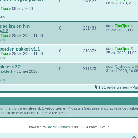
0
320422
l
e
06 nov 2020, 21:11
a
k
eTjoe
» 06 nov 2020,
a
i
t
j
gen
s
k
t
l
B
dse km en hm
door
TjoeTjoe
e
0
231483
a
e
25 okt 2020, 11:06
v2.2
b
a
k
eTjoe
» 25 okt 2020, 11:06
e
t
i
gen
r
s
j
i
t
k
B
borden pakket v1.1
door
TjoeTjoe
c
e
0
216372
l
e
25 okt 2020, 11:00
h
eTjoe
» 25 okt 2020, 11:00
b
a
k
t
gen
e
a
i
r
t
j
kket v2.2
door
X_shooter1
i
0
311678
s
k
31 mei 2020, 16:0
hooter1
» 31 mei 2020,
c
t
l
h
e
a
gen
t
b
a
e
t
21 onderwerpen • Pa
r
s
i
t
c
e
h
b
t
online :: 0 geregistreerd, 1 verborgen en 4 gasten (gebaseerd op actieve gebruiker
e
ers online was
691
op 12 mei 2026, 05:33
r
i
c
h
Powered by
Board3 Portal
© 2009 - 2023 Board3 Group
t