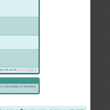
B
e
8
k
i
j
gina
4
van
5
•
1
2
3
4
5
k
l
a
a
t
s in de laatste 15 minuten)
s
t
e
b
e
r
i