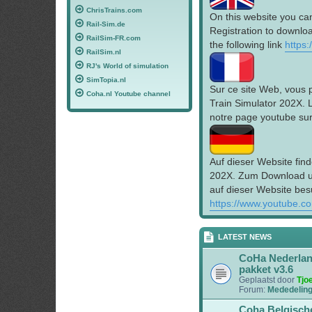
ChrisTrains.com
On this website you ca
Rail-Sim.de
Registration to downloa
RailSim-FR.com
the following link
https
RailSim.nl
RJ's World of simulation
SimTopia.nl
Sur ce site Web, vous 
Coha.nl Youtube channel
Train Simulator 202X. 
notre page youtube sur 
Auf dieser Website find
202X. Zum Download un
auf dieser Website bes
https://www.youtube.c
LATEST NEWS
CoHa Nederla
pakket v3.6
Geplaatst door
Tjo
Forum:
Mededelin
Coha Belgisch