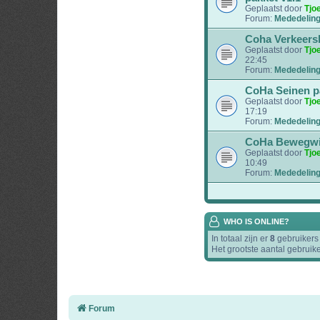
Geplaatst door
Tjo
Forum:
Mededelin
Coha Verkeers
Geplaatst door
Tjo
22:45
Forum:
Mededelin
CoHa Seinen p
Geplaatst door
Tjo
17:19
Forum:
Mededelin
CoHa Bewegwij
Geplaatst door
Tjo
10:49
Forum:
Mededelin
WHO IS ONLINE?
In totaal zijn er
8
gebruikers 
Het grootste aantal gebruik
Forum