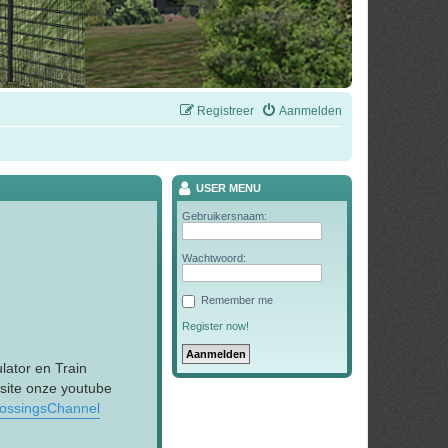
Registreer
Aanmelden
USER MENU
Gebruikersnaam:
Wachtwoord:
Remember me
Register now!
lator en Train
 site onze youtube
rossingsChannel