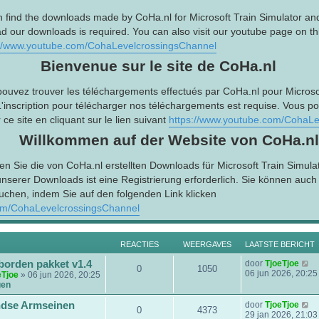
n find the downloads made by CoHa.nl for Microsoft Train Simulator an
d our downloads is required. You can also visit our youtube page on this
://www.youtube.com/CohaLevelcrossingsChannel
Bienvenue sur le site de CoHa.nl
pouvez trouver les téléchargements effectués par CoHa.nl pour Microsof
L'inscription pour télécharger nos téléchargements est requise. Vous p
ce site en cliquant sur le lien suivant
https://www.youtube.com/CohaLe
Willkommen auf der Website von CoHa.nl
en Sie die von CoHa.nl erstellten Downloads für Microsoft Train Simula
serer Downloads ist eine Registrierung erforderlich. Sie können auc
uchen, indem Sie auf den folgenden Link klicken
om/CohaLevelcrossingsChannel
REACTIES
WEERGAVES
LAATSTE BERICHT
B
borden pakket v1.4
door
TjoeTjoe
0
1050
e
06 jun 2026, 20:25
eTjoe
» 06 jun 2026, 20:25
k
gen
i
j
B
dse Armseinen
door
TjoeTjoe
0
4373
k
e
29 jan 2026, 21:03