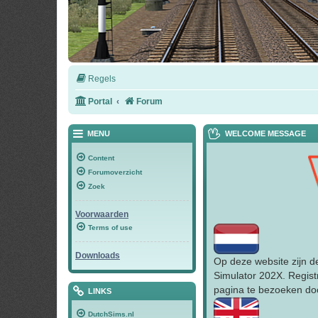
Regels
Portal
Forum
MENU
WELCOME MESSAGE
Content
Forumoverzicht
Zoek
Voorwaarden
Terms of use
Downloads
Op deze website zijn d
Simulator 202X. Regist
pagina te bezoeken doo
LINKS
DutchSims.nl