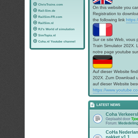
ChrisTrains.com
On this website you ca
Rail-Sim.de
Registration to downloa
RailSim-FR.com
the following link
https
RailSim.nl
RJ's World of simulation
SimTopia.nl
Sur ce site Web, vous 
Coha.nl Youtube channel
Train Simulator 202X. 
notre page youtube sur 
Auf dieser Website find
202X. Zum Download un
auf dieser Website bes
https://www.youtube.c
LATEST NEWS
Coha Verkeers
Geplaatst door
Tjo
Forum:
Mededelin
CoHa Nederlan
pakket v1.1