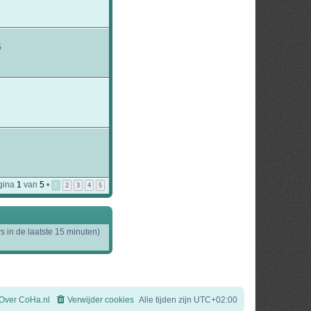
5
9
9
gina
1
van
5
•
1
2
3
4
5
s in de laatste 15 minuten)
Over CoHa.nl
Verwijder cookies
Alle tijden zijn
UTC+02:00