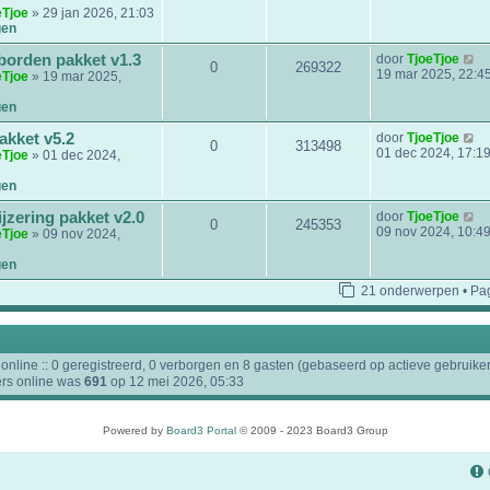
l
k
eTjoe
» 29 jan 2026, 21:03
a
i
gen
a
j
t
k
B
borden pakket v1.3
door
TjoeTjoe
0
269322
s
l
e
19 mar 2025, 22:4
eTjoe
» 19 mar 2025,
t
a
k
e
a
i
gen
b
t
j
e
s
k
B
akket v5.2
door
TjoeTjoe
r
0
313498
t
l
e
01 dec 2024, 17:1
eTjoe
» 01 dec 2024,
i
e
a
k
c
b
a
i
gen
h
e
t
j
t
r
s
k
B
zering pakket v2.0
door
TjoeTjoe
i
0
245353
t
l
e
09 nov 2024, 10:4
eTjoe
» 09 nov 2024,
c
e
a
k
h
b
a
i
gen
t
e
t
j
r
s
21 onderwerpen • Pa
k
i
t
l
c
e
a
h
b
a
t
e
t
online :: 0 geregistreerd, 0 verborgen en 8 gasten (gebaseerd op actieve gebruiker
r
s
ers online was
691
op 12 mei 2026, 05:33
i
t
c
e
h
b
t
e
Powered by
Board3 Portal
© 2009 - 2023 Board3 Group
r
i
c