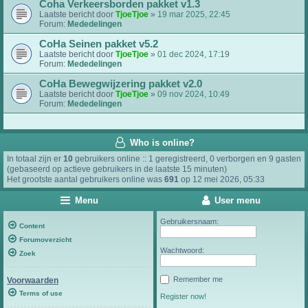
Coha Verkeersborden pakket v1.3
Laatste bericht door
TjoeTjoe
»
19 mar 2025, 22:45
Forum:
Mededelingen
CoHa Seinen pakket v5.2
Laatste bericht door
TjoeTjoe
»
01 dec 2024, 17:19
Forum:
Mededelingen
CoHa Bewegwijzering pakket v2.0
Laatste bericht door
TjoeTjoe
»
09 nov 2024, 10:49
Forum:
Mededelingen
Who is online?
In totaal zijn er
10
gebruikers online :: 1 geregistreerd, 0 verborgen en 9 gasten
(gebaseerd op actieve gebruikers in de laatste 15 minuten)
Het grootste aantal gebruikers online was
691
op 12 mei 2026, 05:33
Menu
User menu
Gebruikersnaam:
Content
Forumoverzicht
Wachtwoord:
Zoek
Remember me
Voorwaarden
Terms of use
Register now!