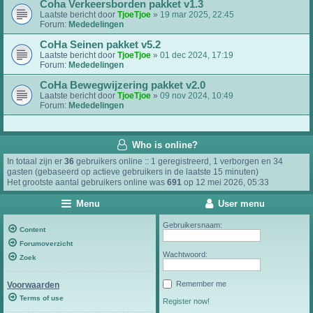
Coha Verkeersborden pakket v1.3
Laatste bericht door
TjoeTjoe
»
19 mar 2025, 22:45
Forum:
Mededelingen
CoHa Seinen pakket v5.2
Laatste bericht door
TjoeTjoe
»
01 dec 2024, 17:19
Forum:
Mededelingen
CoHa Bewegwijzering pakket v2.0
Laatste bericht door
TjoeTjoe
»
09 nov 2024, 10:49
Forum:
Mededelingen
Who is online?
In totaal zijn er
36
gebruikers online :: 1 geregistreerd, 1 verborgen en 34
gasten (gebaseerd op actieve gebruikers in de laatste 15 minuten)
Het grootste aantal gebruikers online was
691
op 12 mei 2026, 05:33
Menu
User menu
Gebruikersnaam:
Content
Forumoverzicht
Wachtwoord:
Zoek
Remember me
Voorwaarden
Terms of use
Register now!