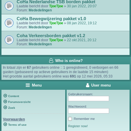
CoHa Nederlandse TSB borden pakket
Laatste bericht door
TjoeTjoe
»
30 jan 2022, 20:07
Forum:
Mededelingen
CoHa Bewegwijzering pakket v1.0
Laatste bericht door
TjoeTjoe
»
08 jan 2022, 19:12
Forum:
Mededelingen
Coha Verkeersborden pakket v1.2
Laatste bericht door
TjoeTjoe
»
22 okt 2021, 20:12
Forum:
Mededelingen
Who is online?
In totaal zijn er
67
gebruikers online :: 1 geregistreerd, 0 verborgen en 66
gasten (gebaseerd op actieve gebruikers in de laatste 15 minuten)
Het grootste aantal gebruikers online was
691
op 12 mei 2026, 05:33
Menu
User menu
Gebruikersnaam:
Content
Forumoverzicht
Wachtwoord:
Zoek
Remember me
Voorwaarden
Terms of use
Register now!