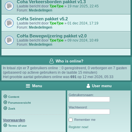
Coha Verkeersborden pakket v1.3
Laatste bericht door
TjoeTjoe
»
19 mar 2025, 22:45
Forum:
Mededelingen
CoHa Seinen pakket v5.2
Laatste bericht door
TjoeTjoe
»
01 dec 2024, 17:19
Forum:
Mededelingen
CoHa Bewegwijzering pakket v2.0
Laatste bericht door
TjoeTjoe
»
09 nov 2024, 10:49
Forum:
Mededelingen
Who is online?
In totaal zijn er
7
gebruikers online :: 0 geregistreerd, 0 verborgen en 7 gasten
(gebaseerd op actieve gebruikers in de laatste 15 minuten)
Het grootste aantal gebruikers online was
691
op 12 mei 2026, 05:33
Menu
User menu
Gebruikersnaam:
Content
Forumoverzicht
Wachtwoord:
Zoek
Remember me
Voorwaarden
Terms of use
Register now!