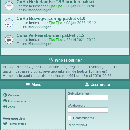
CoHa Nederlandse TSB borden pakket
Laatste bericht door
TjoeTjoe
»
30 jan 2022, 20:07
Forum:
Mededelingen
CoHa Bewegwijzering pakket v1.0
Laatste bericht door
TjoeTjoe
»
08 jan 2022, 19:12
Forum:
Mededelingen
Coha Verkeersborden pakket v1.2
Laatste bericht door
TjoeTjoe
»
22 okt 2021, 20:12
Forum:
Mededelingen
Who is online?
In totaal zijn er
12
gebruikers online :: 0 geregistreerd, 1 verborgen en 11
gasten (gebaseerd op actieve gebruikers in de laatste 15 minuten)
Het grootste aantal gebruikers online was
691
op 12 mei 2026, 05:33
Menu
User menu
Gebruikersnaam:
Content
Forumoverzicht
Wachtwoord:
Zoek
Remember me
Voorwaarden
Terms of use
Register now!