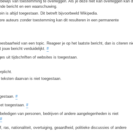
 bewijs van toestemming te overleggen. Als je deze niet kan overleggen kan d
fende bericht en een waarschuwing.
n is altijd toegestaan. Dit betreft bijvoorbeeld Wikipedia.
dere auteurs zonder toestemming kan dit resulteren in een permanente
eesbaarheid van een topic. Reageer je op het laatste bericht, dan is citeren ni
 jouw bericht verduidelijkt.
#
es uit tijdschriften of websites is toegestaan.
rplicht.
teksten daarvan is niet toegestaan.
egestaan.
#
iet toegestaan.
#
beledigen van personen, bedrijven of andere aangelegenheden is niet
#
, ras, nationaliteit, overtuiging, geaardheid, politieke discussies of andere