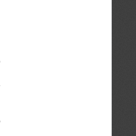
n
,
s