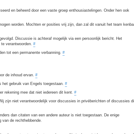
aliseerd en beheerd door een vaste groep enthousiastelingen. Onder hen ook
ogen worden. Mochten er posities vrij zijn, dan zal dit vanuit het team kenba
volgd. Discussie is achteraf mogelijk via een persoonlijk bericht. Het
es te verantwoorden.
#
iden tot een permanente verbanning.
#
voor de inhoud ervan.
#
is het gebruik van Engels toegestaan.
#
er rekening mee dat niet iedereen dit kent.
#
ij zijn niet verantwoordelijk voor discussies in privéberichten of discussies d
nders dan citaten van een andere auteur is niet toegestaan. De enige
ng van de rechthebbende.