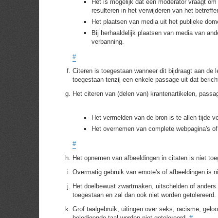
Het is mogelijk dat een moderator vraagt om
resulteren in het verwijderen van het betref
Het plaatsen van media uit het publieke domei
Bij herhaaldelijk plaatsen van media van an
verbanning.
#
Citeren is toegestaan wanneer dit bijdraagt aan de l
toegestaan tenzij een enkele passage uit dat bericht
Het citeren van (delen van) krantenartikelen, passag
Het vermelden van de bron is te allen tijde ve
Het overnemen van complete webpagina's of 
#
Het opnemen van afbeeldingen in citaten is niet to
Overmatig gebruik van emote's of afbeeldingen is n
Het doelbewust zwartmaken, uitschelden of anders 
toegestaan en zal dan ook niet worden getolereerd.
Grof taalgebruik, uitingen over seks, racisme, geloof
beledigende taal worden niet getolereerd.
#