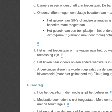
Banners in een onderschrift zijn toegestaan. De ba
Onderschriften mogen een plaatje bevatten van max
Het gebruik van GIF's of andere animaties is
beperkte mate toegestaan.
Het gebruik van een treinplaatje in het ond
<img>[/mov]" (vervang mov door move) optie 
#
Het is niet toegestaan om te vragen naar het, op w
toepassing zijn.
#
Het linken naar video's op een andere website is i
Afbeeldingen dienen te worden geplaatst via de aa
bijvoorbeeld (maar niet gelimiteerd tot) Flickr, Img
Gedrag
Hou het gezellig. Indien nodig grijpt het beheer in.
#
Moderatie door leden is niet toegestaan. Meld een be
met de forumregels.
#
Het gebruik van de persoonlijke berichten is op eige