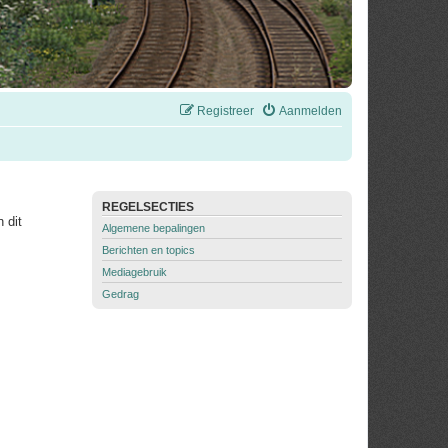
Registreer
Aanmelden
REGELSECTIES
 dit
Algemene bepalingen
Berichten en topics
Mediagebruik
Gedrag