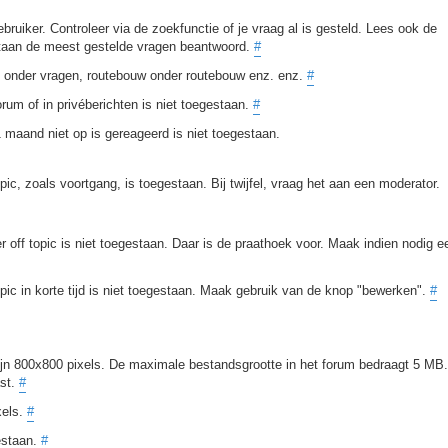
bruiker. Controleer via de zoekfunctie of je vraag al is gesteld. Lees ook de
staan de meest gestelde vragen beantwoord.
#
en onder vragen, routebouw onder routebouw enz. enz.
#
rum of in privéberichten is niet toegestaan.
#
aand niet op is gereageerd is niet toegestaan.
opic, zoals voortgang, is toegestaan. Bij twijfel, vraag het aan een moderator.
r off topic is niet toegestaan. Daar is de praathoek voor. Maak indien nodig e
pic in korte tijd is niet toegestaan. Maak gebruik van de knop "bewerken".
#
ijn 800x800 pixels. De maximale bestandsgrootte in het forum bedraagt 5 MB.
ast.
#
xels.
#
estaan.
#