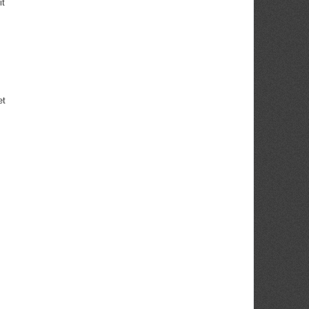
it
et