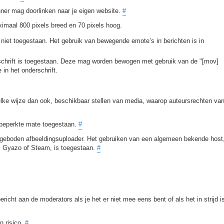
nner mag doorlinken naar je eigen website.
#
imaal 800 pixels breed en 70 pixels hoog.
 niet toegestaan. Het gebruik van bewegende emote’s in berichten is in
erschrift is toegestaan. Deze mag worden bewogen met gebruik van de "[mov]
in het onderschrift.
elke wijze dan ook, beschikbaar stellen van media, waarop auteursrechten va
n beperkte mate toegestaan.
#
ngeboden afbeeldingsuploader. Het gebruiken van een algemeen bekende host
ur, Gyazo of Steam, is toegestaan.
#
richt aan de moderators als je het er niet mee eens bent of als het in strijd i
n risico.
#