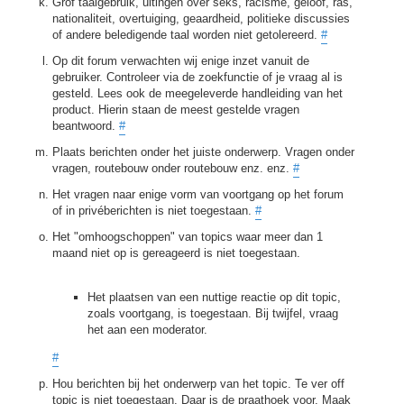
Grof taalgebruik, uitingen over seks, racisme, geloof, ras,
nationaliteit, overtuiging, geaardheid, politieke discussies
of andere beledigende taal worden niet getolereerd.
#
Op dit forum verwachten wij enige inzet vanuit de
gebruiker. Controleer via de zoekfunctie of je vraag al is
gesteld. Lees ook de meegeleverde handleiding van het
product. Hierin staan de meest gestelde vragen
beantwoord.
#
Plaats berichten onder het juiste onderwerp. Vragen onder
vragen, routebouw onder routebouw enz. enz.
#
Het vragen naar enige vorm van voortgang op het forum
of in privéberichten is niet toegestaan.
#
Het "omhoogschoppen" van topics waar meer dan 1
maand niet op is gereageerd is niet toegestaan.
Het plaatsen van een nuttige reactie op dit topic,
zoals voortgang, is toegestaan. Bij twijfel, vraag
het aan een moderator.
#
Hou berichten bij het onderwerp van het topic. Te ver off
topic is niet toegestaan. Daar is de praathoek voor. Maak