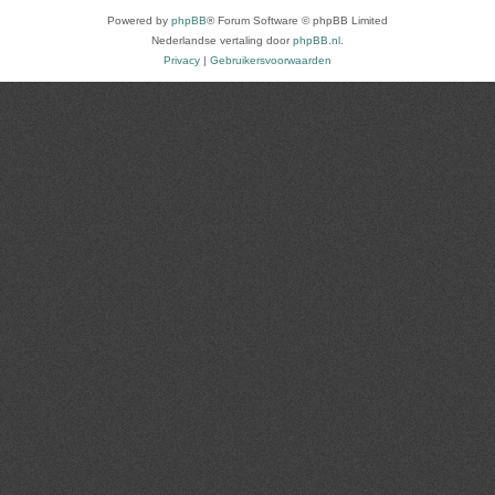
Powered by
phpBB
® Forum Software © phpBB Limited
Nederlandse vertaling door
phpBB.nl
.
Privacy
|
Gebruikersvoorwaarden