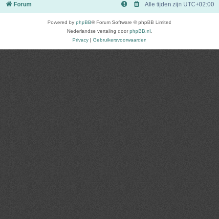
Forum
Alle tijden zijn
UTC+02:00
Powered by
phpBB
® Forum Software © phpBB Limited
Nederlandse vertaling door
phpBB.nl
.
Privacy
|
Gebruikersvoorwaarden