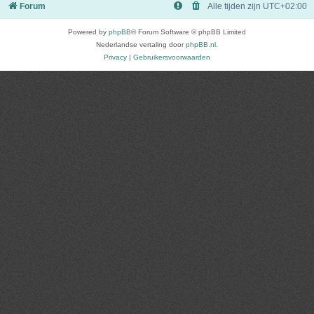
Forum
Alle tijden zijn
UTC+02:00
Powered by
phpBB
® Forum Software © phpBB Limited
Nederlandse vertaling door
phpBB.nl
.
Privacy
|
Gebruikersvoorwaarden