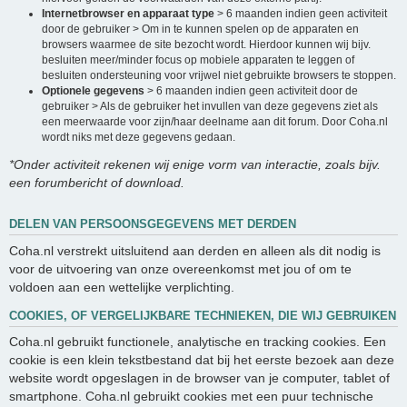
Internetbrowser en apparaat type
> 6 maanden indien geen activiteit
door de gebruiker > Om in te kunnen spelen op de apparaten en
browsers waarmee de site bezocht wordt. Hierdoor kunnen wij bijv.
besluiten meer/minder focus op mobiele apparaten te leggen of
besluiten ondersteuning voor vrijwel niet gebruikte browsers te stoppen.
Optionele gegevens
> 6 maanden indien geen activiteit door de
gebruiker > Als de gebruiker het invullen van deze gegevens ziet als
een meerwaarde voor zijn/haar deelname aan dit forum. Door Coha.nl
wordt niks met deze gegevens gedaan.
*Onder activiteit rekenen wij enige vorm van interactie, zoals bijv.
een forumbericht of download.
DELEN VAN PERSOONSGEGEVENS MET DERDEN
Coha.nl verstrekt uitsluitend aan derden en alleen als dit nodig is
voor de uitvoering van onze overeenkomst met jou of om te
voldoen aan een wettelijke verplichting.
COOKIES, OF VERGELIJKBARE TECHNIEKEN, DIE WIJ GEBRUIKEN
Coha.nl gebruikt functionele, analytische en tracking cookies. Een
cookie is een klein tekstbestand dat bij het eerste bezoek aan deze
website wordt opgeslagen in de browser van je computer, tablet of
smartphone. Coha.nl gebruikt cookies met een puur technische