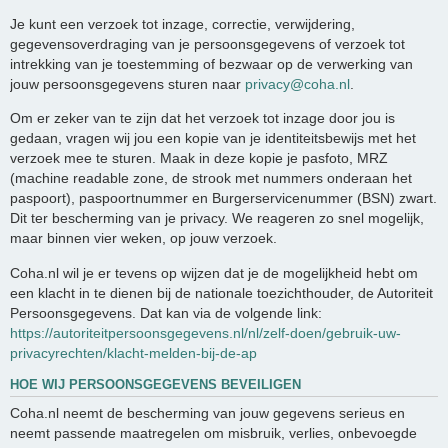
Je kunt een verzoek tot inzage, correctie, verwijdering,
gegevensoverdraging van je persoonsgegevens of verzoek tot
intrekking van je toestemming of bezwaar op de verwerking van
jouw persoonsgegevens sturen naar
privacy@coha.nl
.
Om er zeker van te zijn dat het verzoek tot inzage door jou is
gedaan, vragen wij jou een kopie van je identiteitsbewijs met het
verzoek mee te sturen. Maak in deze kopie je pasfoto, MRZ
(machine readable zone, de strook met nummers onderaan het
paspoort), paspoortnummer en Burgerservicenummer (BSN) zwart.
Dit ter bescherming van je privacy. We reageren zo snel mogelijk,
maar binnen vier weken, op jouw verzoek.
Coha.nl wil je er tevens op wijzen dat je de mogelijkheid hebt om
een klacht in te dienen bij de nationale toezichthouder, de Autoriteit
Persoonsgegevens. Dat kan via de volgende link:
https://autoriteitpersoonsgegevens.nl/nl/zelf-doen/gebruik-uw-
privacyrechten/klacht-melden-bij-de-ap
HOE WIJ PERSOONSGEGEVENS BEVEILIGEN
Coha.nl neemt de bescherming van jouw gegevens serieus en
neemt passende maatregelen om misbruik, verlies, onbevoegde