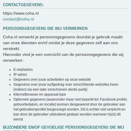
CONTACTGEGEVENS:
https://www.coha.nl
contact@coha.nl
PERSOONSGEGEVENS DIE WIJ VERWERKEN
Coha.nl verwerkt je persoonsgegevens doordat je gebruik maakt
van onze diensten en/of omdat je deze gegevens zelf aan ons
verstrekt.
Hieronder vind je een overzicht van de persoonsgegevens die wij
verwerken:
E-mailadres
IP-adres
Gegevens over jouw activiteiten op onze website
Gegevens over jouw surfgedrag over verschillende websites heen
(indirect via een later omschreven derde partij)
Internetbrowser en apparaat type
Optionele gegevens (waaronder maar niet beperkt tot: Facebook profiel,
geboortedatum, en locatie) kunnen desgewenst door de gebruiker aan
het gebruikersprofiel toegevoegd worden. Dit is echter niet verplicht en
kan door de gebruiker uitsluitend gedaan worden wanneer hij/zij dit
wenst.
BIJZONDERE EN/OF GEVOELIGE PERSOONSGEGEVENS DIE WIJ