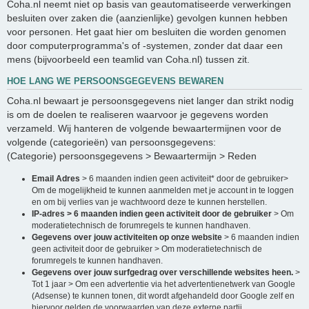
Coha.nl neemt niet op basis van geautomatiseerde verwerkingen
besluiten over zaken die (aanzienlijke) gevolgen kunnen hebben
voor personen. Het gaat hier om besluiten die worden genomen
door computerprogramma's of -systemen, zonder dat daar een
mens (bijvoorbeeld een teamlid van Coha.nl) tussen zit.
HOE LANG WE PERSOONSGEGEVENS BEWAREN
Coha.nl bewaart je persoonsgegevens niet langer dan strikt nodig
is om de doelen te realiseren waarvoor je gegevens worden
verzameld. Wij hanteren de volgende bewaartermijnen voor de
volgende (categorieën) van persoonsgegevens:
(Categorie) persoonsgegevens > Bewaartermijn > Reden
Email Adres
> 6 maanden indien geen activiteit* door de gebruiker>
Om de mogelijkheid te kunnen aanmelden met je account in te loggen
en om bij verlies van je wachtwoord deze te kunnen herstellen.
IP-adres > 6 maanden indien geen activiteit door de gebruiker
> Om
moderatietechnisch de forumregels te kunnen handhaven.
Gegevens over jouw activiteiten op onze website
> 6 maanden indien
geen activiteit door de gebruiker > Om moderatietechnisch de
forumregels te kunnen handhaven.
Gegevens over jouw surfgedrag over verschillende websites heen.
>
Tot 1 jaar > Om een advertentie via het advertentienetwerk van Google
(Adsense) te kunnen tonen, dit wordt afgehandeld door Google zelf en
hiervoor gelden de voorwaarden van deze externe partij.