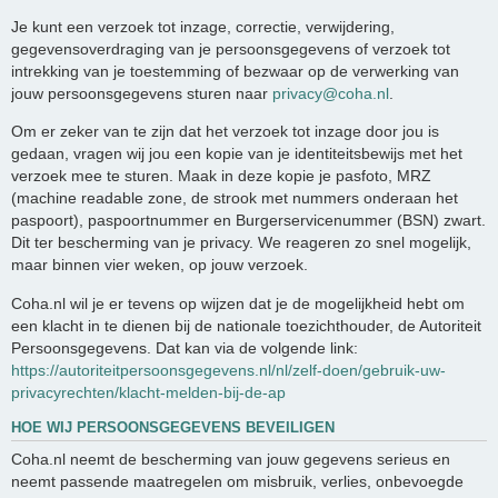
Je kunt een verzoek tot inzage, correctie, verwijdering,
gegevensoverdraging van je persoonsgegevens of verzoek tot
intrekking van je toestemming of bezwaar op de verwerking van
jouw persoonsgegevens sturen naar
privacy@coha.nl
.
Om er zeker van te zijn dat het verzoek tot inzage door jou is
gedaan, vragen wij jou een kopie van je identiteitsbewijs met het
verzoek mee te sturen. Maak in deze kopie je pasfoto, MRZ
(machine readable zone, de strook met nummers onderaan het
paspoort), paspoortnummer en Burgerservicenummer (BSN) zwart.
Dit ter bescherming van je privacy. We reageren zo snel mogelijk,
maar binnen vier weken, op jouw verzoek.
Coha.nl wil je er tevens op wijzen dat je de mogelijkheid hebt om
een klacht in te dienen bij de nationale toezichthouder, de Autoriteit
Persoonsgegevens. Dat kan via de volgende link:
https://autoriteitpersoonsgegevens.nl/nl/zelf-doen/gebruik-uw-
privacyrechten/klacht-melden-bij-de-ap
HOE WIJ PERSOONSGEGEVENS BEVEILIGEN
Coha.nl neemt de bescherming van jouw gegevens serieus en
neemt passende maatregelen om misbruik, verlies, onbevoegde