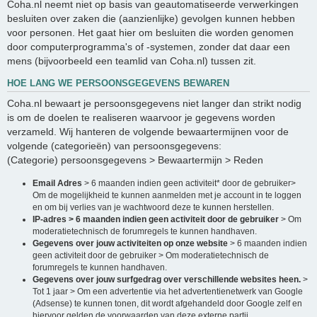
Coha.nl neemt niet op basis van geautomatiseerde verwerkingen
besluiten over zaken die (aanzienlijke) gevolgen kunnen hebben
voor personen. Het gaat hier om besluiten die worden genomen
door computerprogramma's of -systemen, zonder dat daar een
mens (bijvoorbeeld een teamlid van Coha.nl) tussen zit.
HOE LANG WE PERSOONSGEGEVENS BEWAREN
Coha.nl bewaart je persoonsgegevens niet langer dan strikt nodig
is om de doelen te realiseren waarvoor je gegevens worden
verzameld. Wij hanteren de volgende bewaartermijnen voor de
volgende (categorieën) van persoonsgegevens:
(Categorie) persoonsgegevens > Bewaartermijn > Reden
Email Adres
> 6 maanden indien geen activiteit* door de gebruiker>
Om de mogelijkheid te kunnen aanmelden met je account in te loggen
en om bij verlies van je wachtwoord deze te kunnen herstellen.
IP-adres > 6 maanden indien geen activiteit door de gebruiker
> Om
moderatietechnisch de forumregels te kunnen handhaven.
Gegevens over jouw activiteiten op onze website
> 6 maanden indien
geen activiteit door de gebruiker > Om moderatietechnisch de
forumregels te kunnen handhaven.
Gegevens over jouw surfgedrag over verschillende websites heen.
>
Tot 1 jaar > Om een advertentie via het advertentienetwerk van Google
(Adsense) te kunnen tonen, dit wordt afgehandeld door Google zelf en
hiervoor gelden de voorwaarden van deze externe partij.