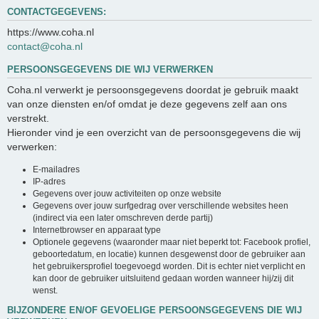
CONTACTGEGEVENS:
https://www.coha.nl
contact@coha.nl
PERSOONSGEGEVENS DIE WIJ VERWERKEN
Coha.nl verwerkt je persoonsgegevens doordat je gebruik maakt
van onze diensten en/of omdat je deze gegevens zelf aan ons
verstrekt.
Hieronder vind je een overzicht van de persoonsgegevens die wij
verwerken:
E-mailadres
IP-adres
Gegevens over jouw activiteiten op onze website
Gegevens over jouw surfgedrag over verschillende websites heen
(indirect via een later omschreven derde partij)
Internetbrowser en apparaat type
Optionele gegevens (waaronder maar niet beperkt tot: Facebook profiel,
geboortedatum, en locatie) kunnen desgewenst door de gebruiker aan
het gebruikersprofiel toegevoegd worden. Dit is echter niet verplicht en
kan door de gebruiker uitsluitend gedaan worden wanneer hij/zij dit
wenst.
BIJZONDERE EN/OF GEVOELIGE PERSOONSGEGEVENS DIE WIJ