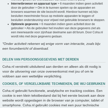
Internetbrowser en apparaat type
> 6 maanden indien geen activiteit
door de gebruiker > Om in te kunnen spelen op de apparaten en
browsers waarmee de site bezocht wordt. Hierdoor kunnen wij bijv.
besluiten meer/minder focus op mobiele apparaten te leggen of
besluiten ondersteuning voor vrijwel niet gebruikte browsers te stoppen.
Optionele gegevens
> 6 maanden indien geen activiteit door de
gebruiker > Als de gebruiker het invullen van deze gegevens ziet als
een meerwaarde voor zijn/haar deelname aan dit forum. Door Coha.nl
wordt niks met deze gegevens gedaan.
*Onder activiteit rekenen wij enige vorm van interactie, zoals bijv.
een forumbericht of download.
DELEN VAN PERSOONSGEGEVENS MET DERDEN
Coha.nl verstrekt uitsluitend aan derden en alleen als dit nodig is
voor de uitvoering van onze overeenkomst met jou of om te
voldoen aan een wettelijke verplichting.
COOKIES, OF VERGELIJKBARE TECHNIEKEN, DIE WIJ GEBRUIKEN
Coha.nl gebruikt functionele, analytische en tracking cookies. Een
cookie is een klein tekstbestand dat bij het eerste bezoek aan deze
website wordt opgeslagen in de browser van je computer, tablet of
smartphone. Coha.nl gebruikt cookies met een puur technische