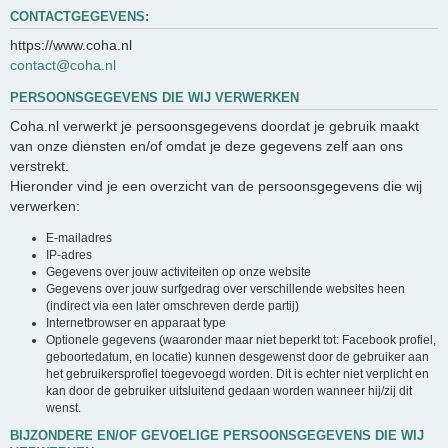
CONTACTGEGEVENS:
https://www.coha.nl
contact@coha.nl
PERSOONSGEGEVENS DIE WIJ VERWERKEN
Coha.nl verwerkt je persoonsgegevens doordat je gebruik maakt
van onze diensten en/of omdat je deze gegevens zelf aan ons
verstrekt.
Hieronder vind je een overzicht van de persoonsgegevens die wij
verwerken:
E-mailadres
IP-adres
Gegevens over jouw activiteiten op onze website
Gegevens over jouw surfgedrag over verschillende websites heen
(indirect via een later omschreven derde partij)
Internetbrowser en apparaat type
Optionele gegevens (waaronder maar niet beperkt tot: Facebook profiel,
geboortedatum, en locatie) kunnen desgewenst door de gebruiker aan
het gebruikersprofiel toegevoegd worden. Dit is echter niet verplicht en
kan door de gebruiker uitsluitend gedaan worden wanneer hij/zij dit
wenst.
BIJZONDERE EN/OF GEVOELIGE PERSOONSGEGEVENS DIE WIJ