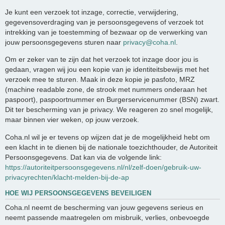
Je kunt een verzoek tot inzage, correctie, verwijdering,
gegevensoverdraging van je persoonsgegevens of verzoek tot
intrekking van je toestemming of bezwaar op de verwerking van
jouw persoonsgegevens sturen naar
privacy@coha.nl
.
Om er zeker van te zijn dat het verzoek tot inzage door jou is
gedaan, vragen wij jou een kopie van je identiteitsbewijs met het
verzoek mee te sturen. Maak in deze kopie je pasfoto, MRZ
(machine readable zone, de strook met nummers onderaan het
paspoort), paspoortnummer en Burgerservicenummer (BSN) zwart.
Dit ter bescherming van je privacy. We reageren zo snel mogelijk,
maar binnen vier weken, op jouw verzoek.
Coha.nl wil je er tevens op wijzen dat je de mogelijkheid hebt om
een klacht in te dienen bij de nationale toezichthouder, de Autoriteit
Persoonsgegevens. Dat kan via de volgende link:
https://autoriteitpersoonsgegevens.nl/nl/zelf-doen/gebruik-uw-
privacyrechten/klacht-melden-bij-de-ap
HOE WIJ PERSOONSGEGEVENS BEVEILIGEN
Coha.nl neemt de bescherming van jouw gegevens serieus en
neemt passende maatregelen om misbruik, verlies, onbevoegde