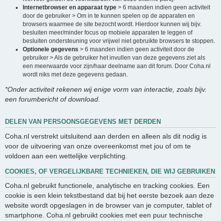
Internetbrowser en apparaat type
> 6 maanden indien geen activiteit
door de gebruiker > Om in te kunnen spelen op de apparaten en
browsers waarmee de site bezocht wordt. Hierdoor kunnen wij bijv.
besluiten meer/minder focus op mobiele apparaten te leggen of
besluiten ondersteuning voor vrijwel niet gebruikte browsers te stoppen.
Optionele gegevens
> 6 maanden indien geen activiteit door de
gebruiker > Als de gebruiker het invullen van deze gegevens ziet als
een meerwaarde voor zijn/haar deelname aan dit forum. Door Coha.nl
wordt niks met deze gegevens gedaan.
*Onder activiteit rekenen wij enige vorm van interactie, zoals bijv.
een forumbericht of download.
DELEN VAN PERSOONSGEGEVENS MET DERDEN
Coha.nl verstrekt uitsluitend aan derden en alleen als dit nodig is
voor de uitvoering van onze overeenkomst met jou of om te
voldoen aan een wettelijke verplichting.
COOKIES, OF VERGELIJKBARE TECHNIEKEN, DIE WIJ GEBRUIKEN
Coha.nl gebruikt functionele, analytische en tracking cookies. Een
cookie is een klein tekstbestand dat bij het eerste bezoek aan deze
website wordt opgeslagen in de browser van je computer, tablet of
smartphone. Coha.nl gebruikt cookies met een puur technische