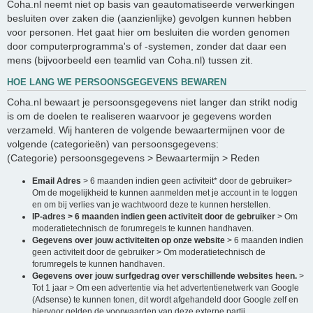
Coha.nl neemt niet op basis van geautomatiseerde verwerkingen
besluiten over zaken die (aanzienlijke) gevolgen kunnen hebben
voor personen. Het gaat hier om besluiten die worden genomen
door computerprogramma's of -systemen, zonder dat daar een
mens (bijvoorbeeld een teamlid van Coha.nl) tussen zit.
HOE LANG WE PERSOONSGEGEVENS BEWAREN
Coha.nl bewaart je persoonsgegevens niet langer dan strikt nodig
is om de doelen te realiseren waarvoor je gegevens worden
verzameld. Wij hanteren de volgende bewaartermijnen voor de
volgende (categorieën) van persoonsgegevens:
(Categorie) persoonsgegevens > Bewaartermijn > Reden
Email Adres
> 6 maanden indien geen activiteit* door de gebruiker>
Om de mogelijkheid te kunnen aanmelden met je account in te loggen
en om bij verlies van je wachtwoord deze te kunnen herstellen.
IP-adres > 6 maanden indien geen activiteit door de gebruiker
> Om
moderatietechnisch de forumregels te kunnen handhaven.
Gegevens over jouw activiteiten op onze website
> 6 maanden indien
geen activiteit door de gebruiker > Om moderatietechnisch de
forumregels te kunnen handhaven.
Gegevens over jouw surfgedrag over verschillende websites heen.
>
Tot 1 jaar > Om een advertentie via het advertentienetwerk van Google
(Adsense) te kunnen tonen, dit wordt afgehandeld door Google zelf en
hiervoor gelden de voorwaarden van deze externe partij.