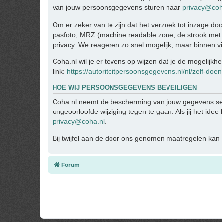
van jouw persoonsgegevens sturen naar
privacy@coh
Om er zeker van te zijn dat het verzoek tot inzage doo
pasfoto, MRZ (machine readable zone, de strook met
privacy. We reageren zo snel mogelijk, maar binnen v
Coha.nl wil je er tevens op wijzen dat je de mogelijkh
link:
https://autoriteitpersoonsgegevens.nl/nl/zelf-doe
HOE WIJ PERSOONSGEGEVENS BEVEILIGEN
Coha.nl neemt de bescherming van jouw gegevens se
ongeoorloofde wijziging tegen te gaan. Als jij het ide
privacy@coha.nl
.
Bij twijfel aan de door ons genomen maatregelen kan d
Forum