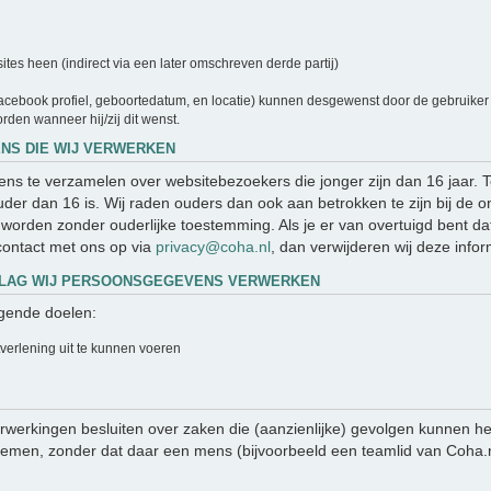
es heen (indirect via een later omschreven derde partij)
cebook profiel, geboortedatum, en locatie) kunnen desgewenst door de gebruiker a
rden wanneer hij/zij dit wenst.
NS DIE WIJ VERWERKEN
evens te verzamelen over websitebezoekers die jonger zijn dan 16 jaar.
er dan 16 is. Wij raden ouders dan ook aan betrokken te zijn bij de on
orden zonder ouderlijke toestemming. Als je er van overtuigd bent da
ontact met ons op via
privacy@coha.nl
, dan verwijderen wij deze infor
DSLAG WIJ PERSOONSGEGEVENS VERWERKEN
gende doelen:
tverlening uit te kunnen voeren
werkingen besluiten over zaken die (aanzienlijke) gevolgen kunnen he
en, zonder dat daar een mens (bijvoorbeeld een teamlid van Coha.nl)