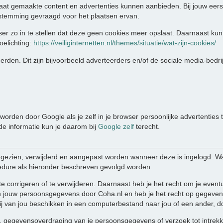
aat gemaakte content en advertenties kunnen aanbieden. Bij jouw eers
stemming gevraagd voor het plaatsen ervan.
er zo in te stellen dat deze geen cookies meer opslaat. Daarnaast kun 
oelichting:
https://veiliginternetten.nl/themes/situatie/wat-zijn-cookies/
rden. Dit zijn bijvoorbeeld adverteerders en/of de sociale media-bedri
orden door Google als je zelf in je browser persoonlijke advertenties 
nde informatie kun je daarom bij
Google zelf
terecht.
ngezien, verwijderd en aangepast worden wanneer deze is ingelogd. W
edure als hieronder beschreven gevolgd worden.
te corrigeren of te verwijderen. Daarnaast heb je het recht om je eve
 jouw persoonsgegevens door Coha.nl en heb je het recht op gegevens
 van jou beschikken in een computerbestand naar jou of een ander, do
ing, gegevensoverdraging van je persoonsgegevens of verzoek tot intre