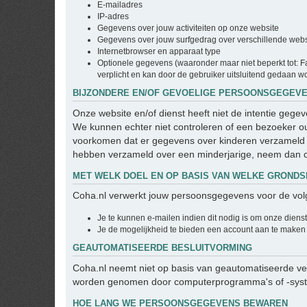
E-mailadres
IP-adres
Gegevens over jouw activiteiten op onze website
Gegevens over jouw surfgedrag over verschillende websit
Internetbrowser en apparaat type
Optionele gegevens (waaronder maar niet beperkt tot: Fa
verplicht en kan door de gebruiker uitsluitend gedaan wo
BIJZONDERE EN/OF GEVOELIGE PERSOONSGEGEVE
Onze website en/of dienst heeft niet de intentie geg
We kunnen echter niet controleren of een bezoeker oud
voorkomen dat er gegevens over kinderen verzameld w
hebben verzameld over een minderjarige, neem dan c
MET WELK DOEL EN OP BASIS VAN WELKE GRON
Coha.nl verwerkt jouw persoonsgegevens voor de vol
Je te kunnen e-mailen indien dit nodig is om onze diens
Je de mogelijkheid te bieden een account aan te maken
GEAUTOMATISEERDE BESLUITVORMING
Coha.nl neemt niet op basis van geautomatiseerde ver
worden genomen door computerprogramma's of -system
HOE LANG WE PERSOONSGEGEVENS BEWAREN