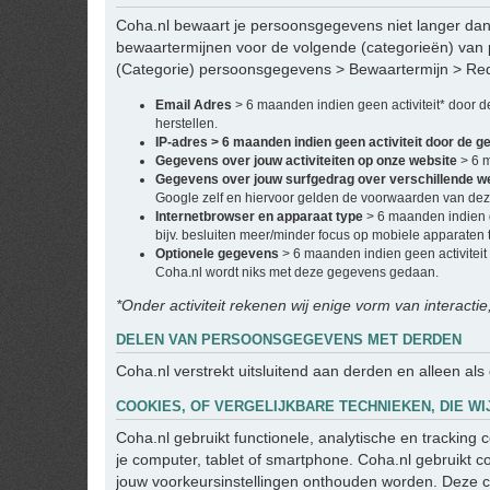
Coha.nl bewaart je persoonsgegevens niet langer dan 
bewaartermijnen voor de volgende (categorieën) van
(Categorie) persoonsgegevens > Bewaartermijn > Re
Email Adres
> 6 maanden indien geen activiteit* door 
herstellen.
IP-adres > 6 maanden indien geen activiteit door de g
Gegevens over jouw activiteiten op onze website
> 6 
Gegevens over jouw surfgedrag over verschillende w
Google zelf en hiervoor gelden de voorwaarden van deze
Internetbrowser en apparaat type
> 6 maanden indien g
bijv. besluiten meer/minder focus op mobiele apparaten t
Optionele gegevens
> 6 maanden indien geen activiteit
Coha.nl wordt niks met deze gegevens gedaan.
*Onder activiteit rekenen wij enige vorm van interactie
DELEN VAN PERSOONSGEGEVENS MET DERDEN
Coha.nl verstrekt uitsluitend aan derden en alleen als
COOKIES, OF VERGELIJKBARE TECHNIEKEN, DIE WI
Coha.nl gebruikt functionele, analytische en tracking
je computer, tablet of smartphone. Coha.nl gebruikt c
jouw voorkeursinstellingen onthouden worden. Deze c