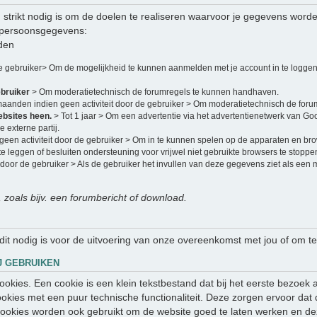
strikt nodig is om de doelen te realiseren waarvoor je gegevens word
 persoonsgegevens:
den
de gebruiker> Om de mogelijkheid te kunnen aanmelden met je account in te loggen
ebruiker
> Om moderatietechnisch de forumregels te kunnen handhaven.
maanden indien geen activiteit door de gebruiker > Om moderatietechnisch de for
ebsites heen.
> Tot 1 jaar > Om een advertentie via het advertentienetwerk van Go
 externe partij.
een activiteit door de gebruiker > Om in te kunnen spelen op de apparaten en br
e leggen of besluiten ondersteuning voor vrijwel niet gebruikte browsers te stoppe
 door de gebruiker > Als de gebruiker het invullen van deze gegevens ziet als een
, zoals bijv. een forumbericht of download.
 dit nodig is voor de uitvoering van onze overeenkomst met jou of om te
J GEBRUIKEN
 cookies. Een cookie is een klein tekstbestand dat bij het eerste bezo
ookies met een puur technische functionaliteit. Deze zorgen ervoor dat
ookies worden ook gebruikt om de website goed te laten werken en de