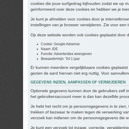
cookies die jouw surfgedrag bijhouden zodat we op m
geïnformeerd over deze cookies en hebben we je toe
Je kunt je afmelden voor cookies door je internetbrows
instellingen van je browser verwijderen. Zie voor een t
Op deze website worden ook cookies geplaatst door de
Cookie: Google Adsense
Naam: IDE
Functie: Advertenties weergeven
Bewaartermijn: Tot 1 jaar
Er kunnen meerdere vergelijkbaare cookies geplaatst w
gezien de aard hiervan niet erg nuttig. Voor aanvulle
GEGEVENS INZIEN, AANPASSEN OF VERWIJDEREN
Optionele gegevens kunnen door de gebruikers zelf i
het gebruikersaccount meer is dan kan dezelfde proc
Je hebt het recht om je persoonsgegevens in te zien, 
trekken of bezwaar te maken tegen de verwerking van
verzoek kan indienen om de persoonsgegevens die wij
Je kunt een verzoek tot inzage, correctie, verwijder