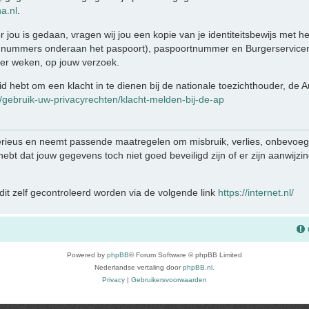
a.nl
.
r jou is gedaan, vragen wij jou een kopie van je identiteitsbewijs met 
 nummers onderaan het paspoort), paspoortnummer en Burgerservicen
ier weken, op jouw verzoek.
eid hebt om een klacht in te dienen bij de nationale toezichthouder, de
n/gebruik-uw-privacyrechten/klacht-melden-bij-de-ap
rieus en neemt passende maatregelen om misbruik, verlies, onbevo
e hebt dat jouw gegevens toch niet goed beveiligd zijn of er zijn aanwij
it zelf gecontroleerd worden via de volgende link
https://internet.nl/
Powered by
phpBB
® Forum Software © phpBB Limited
Nederlandse vertaling door
phpBB.nl
.
Privacy
|
Gebruikersvoorwaarden