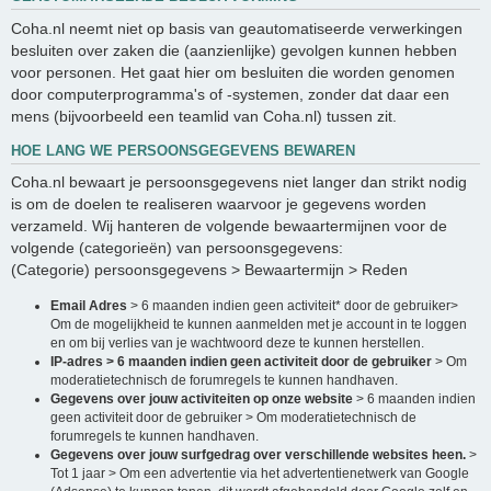
Coha.nl neemt niet op basis van geautomatiseerde verwerkingen
besluiten over zaken die (aanzienlijke) gevolgen kunnen hebben
voor personen. Het gaat hier om besluiten die worden genomen
door computerprogramma's of -systemen, zonder dat daar een
mens (bijvoorbeeld een teamlid van Coha.nl) tussen zit.
HOE LANG WE PERSOONSGEGEVENS BEWAREN
Coha.nl bewaart je persoonsgegevens niet langer dan strikt nodig
is om de doelen te realiseren waarvoor je gegevens worden
verzameld. Wij hanteren de volgende bewaartermijnen voor de
volgende (categorieën) van persoonsgegevens:
(Categorie) persoonsgegevens > Bewaartermijn > Reden
Email Adres
> 6 maanden indien geen activiteit* door de gebruiker>
Om de mogelijkheid te kunnen aanmelden met je account in te loggen
en om bij verlies van je wachtwoord deze te kunnen herstellen.
IP-adres > 6 maanden indien geen activiteit door de gebruiker
> Om
moderatietechnisch de forumregels te kunnen handhaven.
Gegevens over jouw activiteiten op onze website
> 6 maanden indien
geen activiteit door de gebruiker > Om moderatietechnisch de
forumregels te kunnen handhaven.
Gegevens over jouw surfgedrag over verschillende websites heen.
>
Tot 1 jaar > Om een advertentie via het advertentienetwerk van Google