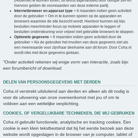
(Adsense) te kunnen tonen, dit wordt afgehandeld door Google zelf en
hiervoor gelden de voorwaarden van deze externe partij.
Internetbrowser en apparaat type
> 6 maanden indien geen activiteit
door de gebruiker > Om in te kunnen spelen op de apparaten en
browsers waarmee de site bezocht wordt. Hierdoor kunnen wij bijv.
besluiten meer/minder focus op mobiele apparaten te leggen of
besluiten ondersteuning voor vrijwel niet gebruikte browsers te stoppen.
Optionele gegevens
> 6 maanden indien geen activiteit door de
gebruiker > Als de gebruiker het invullen van deze gegevens ziet als
een meerwaarde voor zijn/haar deelname aan dit forum. Door Coha.nl
wordt niks met deze gegevens gedaan.
*Onder activiteit rekenen wij enige vorm van interactie, zoals bijv.
een forumbericht of download.
DELEN VAN PERSOONSGEGEVENS MET DERDEN
Coha.nl verstrekt uitsluitend aan derden en alleen als dit nodig is
voor de uitvoering van onze overeenkomst met jou of om te
voldoen aan een wettelijke verplichting.
COOKIES, OF VERGELIJKBARE TECHNIEKEN, DIE WIJ GEBRUIKEN
Coha.nl gebruikt functionele, analytische en tracking cookies. Een
cookie is een klein tekstbestand dat bij het eerste bezoek aan deze
website wordt opgeslagen in de browser van je computer, tablet of