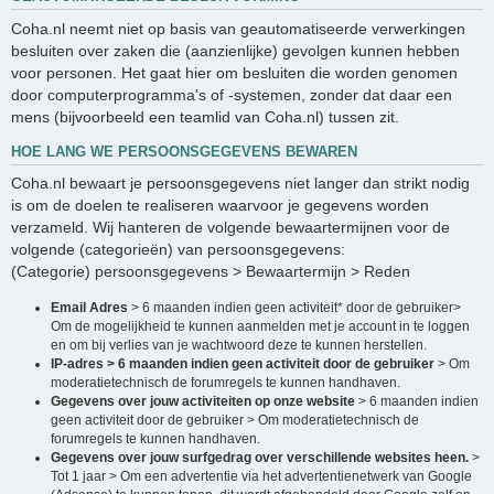
Coha.nl neemt niet op basis van geautomatiseerde verwerkingen
besluiten over zaken die (aanzienlijke) gevolgen kunnen hebben
voor personen. Het gaat hier om besluiten die worden genomen
door computerprogramma's of -systemen, zonder dat daar een
mens (bijvoorbeeld een teamlid van Coha.nl) tussen zit.
HOE LANG WE PERSOONSGEGEVENS BEWAREN
Coha.nl bewaart je persoonsgegevens niet langer dan strikt nodig
is om de doelen te realiseren waarvoor je gegevens worden
verzameld. Wij hanteren de volgende bewaartermijnen voor de
volgende (categorieën) van persoonsgegevens:
(Categorie) persoonsgegevens > Bewaartermijn > Reden
Email Adres
> 6 maanden indien geen activiteit* door de gebruiker>
Om de mogelijkheid te kunnen aanmelden met je account in te loggen
en om bij verlies van je wachtwoord deze te kunnen herstellen.
IP-adres > 6 maanden indien geen activiteit door de gebruiker
> Om
moderatietechnisch de forumregels te kunnen handhaven.
Gegevens over jouw activiteiten op onze website
> 6 maanden indien
geen activiteit door de gebruiker > Om moderatietechnisch de
forumregels te kunnen handhaven.
Gegevens over jouw surfgedrag over verschillende websites heen.
>
Tot 1 jaar > Om een advertentie via het advertentienetwerk van Google