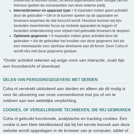
(Adsense) te kunnen tonen, dit wordt afgehandeld door Google zelf en
hiervoor gelden de voorwaarden van deze externe partij.
Internetbrowser en apparaat type
> 6 maanden indien geen activiteit
door de gebruiker > Om in te kunnen spelen op de apparaten en
browsers waarmee de site bezocht wordt. Hierdoor kunnen wij bijv.
besluiten meer/minder focus op mobiele apparaten te leggen of
besluiten ondersteuning voor vrijwel niet gebruikte browsers te stoppen.
Optionele gegevens
> 6 maanden indien geen activiteit door de
gebruiker > Als de gebruiker het invullen van deze gegevens ziet als
een meerwaarde voor zijn/haar deelname aan dit forum. Door Coha.nl
wordt niks met deze gegevens gedaan.
*Onder activiteit rekenen wij enige vorm van interactie, zoals bijv.
een forumbericht of download.
DELEN VAN PERSOONSGEGEVENS MET DERDEN
Coha.nl verstrekt uitsluitend aan derden en alleen als dit nodig is
voor de uitvoering van onze overeenkomst met jou of om te
voldoen aan een wettelijke verplichting.
COOKIES, OF VERGELIJKBARE TECHNIEKEN, DIE WIJ GEBRUIKEN
Coha.nl gebruikt functionele, analytische en tracking cookies. Een
cookie is een klein tekstbestand dat bij het eerste bezoek aan deze
website wordt opgeslagen in de browser van je computer, tablet of