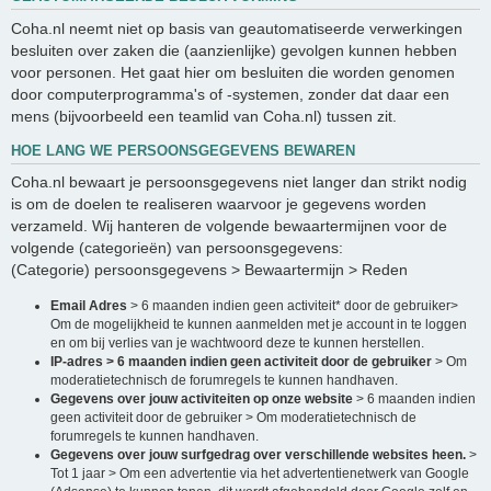
Coha.nl neemt niet op basis van geautomatiseerde verwerkingen
besluiten over zaken die (aanzienlijke) gevolgen kunnen hebben
voor personen. Het gaat hier om besluiten die worden genomen
door computerprogramma's of -systemen, zonder dat daar een
mens (bijvoorbeeld een teamlid van Coha.nl) tussen zit.
HOE LANG WE PERSOONSGEGEVENS BEWAREN
Coha.nl bewaart je persoonsgegevens niet langer dan strikt nodig
is om de doelen te realiseren waarvoor je gegevens worden
verzameld. Wij hanteren de volgende bewaartermijnen voor de
volgende (categorieën) van persoonsgegevens:
(Categorie) persoonsgegevens > Bewaartermijn > Reden
Email Adres
> 6 maanden indien geen activiteit* door de gebruiker>
Om de mogelijkheid te kunnen aanmelden met je account in te loggen
en om bij verlies van je wachtwoord deze te kunnen herstellen.
IP-adres > 6 maanden indien geen activiteit door de gebruiker
> Om
moderatietechnisch de forumregels te kunnen handhaven.
Gegevens over jouw activiteiten op onze website
> 6 maanden indien
geen activiteit door de gebruiker > Om moderatietechnisch de
forumregels te kunnen handhaven.
Gegevens over jouw surfgedrag over verschillende websites heen.
>
Tot 1 jaar > Om een advertentie via het advertentienetwerk van Google