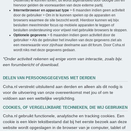
(Adsense) te kunnen tonen, dit wordt afgehandeld door Google zelf en
hiervoor gelden de voorwaarden van deze externe partij.
Internetbrowser en apparaat type
> 6 maanden indien geen activiteit
door de gebruiker > Om in te kunnen spelen op de apparaten en
browsers waarmee de site bezocht wordt. Hierdoor kunnen wij bijv.
besluiten meer/minder focus op mobiele apparaten te leggen of
besluiten ondersteuning voor vrijwel niet gebruikte browsers te stoppen.
Optionele gegevens
> 6 maanden indien geen activiteit door de
gebruiker > Als de gebruiker het invullen van deze gegevens ziet als
een meerwaarde voor zijn/haar deelname aan dit forum. Door Coha.nl
wordt niks met deze gegevens gedaan.
*Onder activiteit rekenen wij enige vorm van interactie, zoals bijv.
een forumbericht of download.
DELEN VAN PERSOONSGEGEVENS MET DERDEN
Coha.nl verstrekt uitsluitend aan derden en alleen als dit nodig is
voor de uitvoering van onze overeenkomst met jou of om te
voldoen aan een wettelijke verplichting.
COOKIES, OF VERGELIJKBARE TECHNIEKEN, DIE WIJ GEBRUIKEN
Coha.nl gebruikt functionele, analytische en tracking cookies. Een
cookie is een klein tekstbestand dat bij het eerste bezoek aan deze
website wordt opgeslagen in de browser van je computer, tablet of