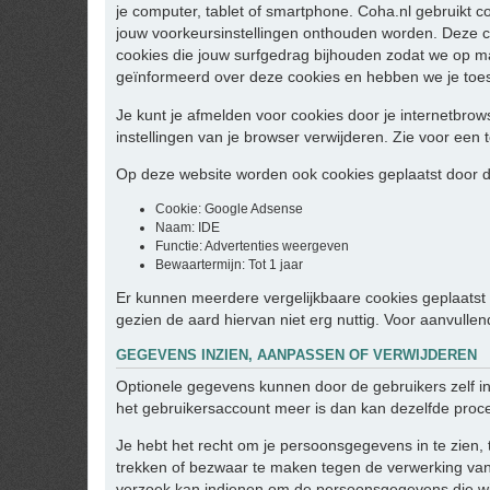
je computer, tablet of smartphone. Coha.nl gebruikt c
jouw voorkeursinstellingen onthouden worden. Deze c
cookies die jouw surfgedrag bijhouden zodat we op m
geïnformeerd over deze cookies en hebben we je toe
Je kunt je afmelden voor cookies door je internetbrows
instellingen van je browser verwijderen. Zie voor een t
Op deze website worden ook cookies geplaatst door de
Cookie: Google Adsense
Naam: IDE
Functie: Advertenties weergeven
Bewaartermijn: Tot 1 jaar
Er kunnen meerdere vergelijkbaare cookies geplaatst w
gezien de aard hiervan niet erg nuttig. Voor aanvulle
GEGEVENS INZIEN, AANPASSEN OF VERWIJDEREN
Optionele gegevens kunnen door de gebruikers zelf i
het gebruikersaccount meer is dan kan dezelfde proc
Je hebt het recht om je persoonsgegevens in te zien, 
trekken of bezwaar te maken tegen de verwerking van
verzoek kan indienen om de persoonsgegevens die wij