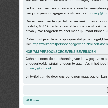
Je kunt een verzoek tot inzage, correctie, verwijder
van jouw persoonsgegevens sturen naar
privacy@coh
Om er zeker van te zijn dat het verzoek tot inzage doo
pasfoto, MRZ (machine readable zone, de strook met
privacy. We reageren zo snel mogelijk, maar binnen v
Coha.nl wil je er tevens op wijzen dat je de mogelijkh
link:
https://autoriteitpersoonsgegevens.nl/nl/zelf-doe
HOE WIJ PERSOONSGEGEVENS BEVEILIGEN
Coha.nl neemt de bescherming van jouw gegevens se
ongeoorloofde wijziging tegen te gaan. Als jij het ide
privacy@coha.nl
Bij twijfel aan de door ons genomen maatregelen kan d
Forum