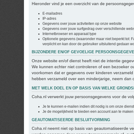
Hieronder vind je een overzicht van de persoonsgegev
E-mailadres
IP-adres
Gegevens over jouw activiteiten op onze website
Gegevens over jouw surfgedrag over verschillende websit
Internetbrowser en apparaat type
Optionele gegevens (waaronder maar niet beperkt tot: Fa
verplicht en kan door de gebruiker uitsluitend gedaan wo
BIJZONDERE EN/OF GEVOELIGE PERSOONSGEGEVE
Onze website en/of dienst heeft niet de intentie geg
We kunnen echter niet controleren of een bezoeker oud
voorkomen dat er gegevens over kinderen verzameld w
hebben verzameld over een minderjarige, neem dan c
MET WELK DOEL EN OP BASIS VAN WELKE GRON
Coha.nl verwerkt jouw persoonsgegevens voor de vol
Je te kunnen e-mailen indien dit nodig is om onze diens
Je de mogelijkheid te bieden een account aan te maken
GEAUTOMATISEERDE BESLUITVORMING
Coha.nl neemt niet op basis van geautomatiseerde ver