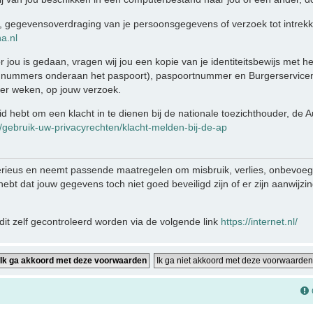
ing, gegevensoverdraging van je persoonsgegevens of verzoek tot intre
a.nl
r jou is gedaan, vragen wij jou een kopie van je identiteitsbewijs met 
 nummers onderaan het paspoort), paspoortnummer en Burgerservicen
ier weken, op jouw verzoek.
eid hebt om een klacht in te dienen bij de nationale toezichthouder, de
n/gebruik-uw-privacyrechten/klacht-melden-bij-de-ap
rieus en neemt passende maatregelen om misbruik, verlies, onbevo
e hebt dat jouw gegevens toch niet goed beveiligd zijn of er zijn aanwij
it zelf gecontroleerd worden via de volgende link
https://internet.nl/