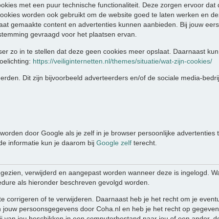
ookies met een puur technische functionaliteit. Deze zorgen ervoor dat
ookies worden ook gebruikt om de website goed te laten werken en de
aat gemaakte content en advertenties kunnen aanbieden. Bij jouw eers
stemming gevraagd voor het plaatsen ervan.
er zo in te stellen dat deze geen cookies meer opslaat. Daarnaast kun 
oelichting:
https://veiliginternetten.nl/themes/situatie/wat-zijn-cookies/
rden. Dit zijn bijvoorbeeld adverteerders en/of de sociale media-bedri
orden door Google als je zelf in je browser persoonlijke advertenties 
nde informatie kun je daarom bij
Google zelf
terecht.
ngezien, verwijderd en aangepast worden wanneer deze is ingelogd. W
edure als hieronder beschreven gevolgd worden.
te corrigeren of te verwijderen. Daarnaast heb je het recht om je eve
 jouw persoonsgegevens door Coha.nl en heb je het recht op gegevens
 van jou beschikken in een computerbestand naar jou of een ander, do