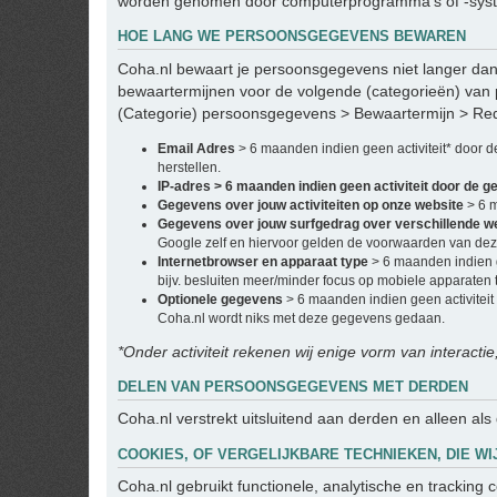
worden genomen door computerprogramma's of -system
HOE LANG WE PERSOONSGEGEVENS BEWAREN
Coha.nl bewaart je persoonsgegevens niet langer dan 
bewaartermijnen voor de volgende (categorieën) van
(Categorie) persoonsgegevens > Bewaartermijn > Re
Email Adres
> 6 maanden indien geen activiteit* door 
herstellen.
IP-adres > 6 maanden indien geen activiteit door de g
Gegevens over jouw activiteiten op onze website
> 6 
Gegevens over jouw surfgedrag over verschillende w
Google zelf en hiervoor gelden de voorwaarden van deze
Internetbrowser en apparaat type
> 6 maanden indien g
bijv. besluiten meer/minder focus op mobiele apparaten t
Optionele gegevens
> 6 maanden indien geen activiteit
Coha.nl wordt niks met deze gegevens gedaan.
*Onder activiteit rekenen wij enige vorm van interactie
DELEN VAN PERSOONSGEGEVENS MET DERDEN
Coha.nl verstrekt uitsluitend aan derden en alleen als
COOKIES, OF VERGELIJKBARE TECHNIEKEN, DIE WI
Coha.nl gebruikt functionele, analytische en tracking