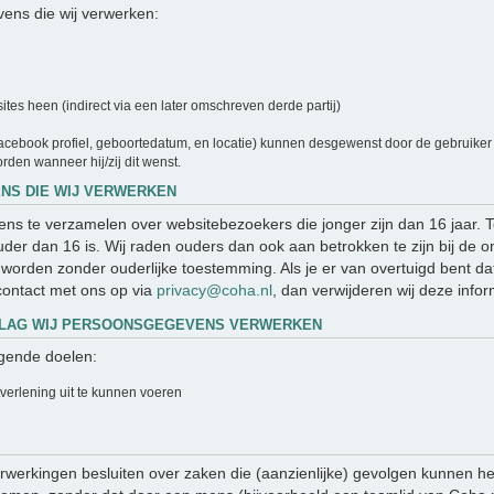
ens die wij verwerken:
es heen (indirect via een later omschreven derde partij)
cebook profiel, geboortedatum, en locatie) kunnen desgewenst door de gebruiker a
rden wanneer hij/zij dit wenst.
NS DIE WIJ VERWERKEN
evens te verzamelen over websitebezoekers die jonger zijn dan 16 jaar.
er dan 16 is. Wij raden ouders dan ook aan betrokken te zijn bij de on
orden zonder ouderlijke toestemming. Als je er van overtuigd bent da
ontact met ons op via
privacy@coha.nl
, dan verwijderen wij deze infor
DSLAG WIJ PERSOONSGEGEVENS VERWERKEN
gende doelen:
tverlening uit te kunnen voeren
werkingen besluiten over zaken die (aanzienlijke) gevolgen kunnen he