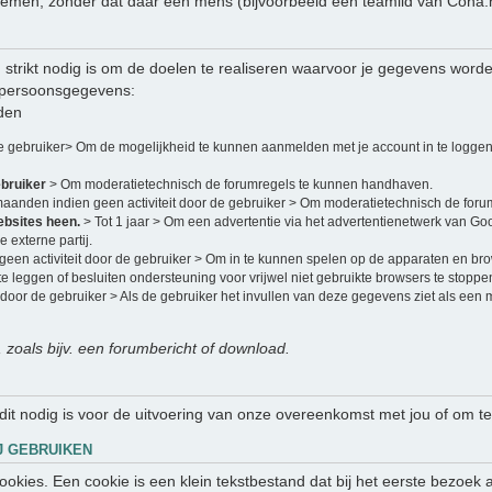
en, zonder dat daar een mens (bijvoorbeeld een teamlid van Coha.nl)
strikt nodig is om de doelen te realiseren waarvoor je gegevens word
 persoonsgegevens:
den
de gebruiker> Om de mogelijkheid te kunnen aanmelden met je account in te loggen
ebruiker
> Om moderatietechnisch de forumregels te kunnen handhaven.
maanden indien geen activiteit door de gebruiker > Om moderatietechnisch de for
ebsites heen.
> Tot 1 jaar > Om een advertentie via het advertentienetwerk van Go
 externe partij.
een activiteit door de gebruiker > Om in te kunnen spelen op de apparaten en br
e leggen of besluiten ondersteuning voor vrijwel niet gebruikte browsers te stoppe
 door de gebruiker > Als de gebruiker het invullen van deze gegevens ziet als een
, zoals bijv. een forumbericht of download.
 dit nodig is voor de uitvoering van onze overeenkomst met jou of om te
J GEBRUIKEN
 cookies. Een cookie is een klein tekstbestand dat bij het eerste bezo