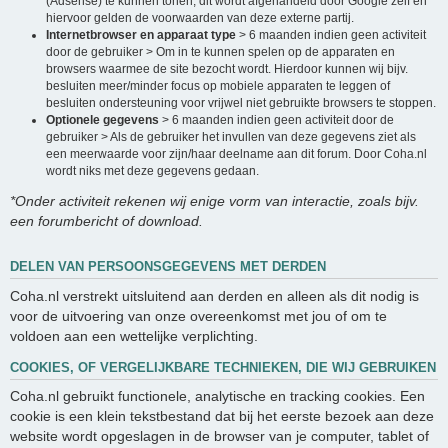
(Adsense) te kunnen tonen, dit wordt afgehandeld door Google zelf en
hiervoor gelden de voorwaarden van deze externe partij.
Internetbrowser en apparaat type
> 6 maanden indien geen activiteit
door de gebruiker > Om in te kunnen spelen op de apparaten en
browsers waarmee de site bezocht wordt. Hierdoor kunnen wij bijv.
besluiten meer/minder focus op mobiele apparaten te leggen of
besluiten ondersteuning voor vrijwel niet gebruikte browsers te stoppen.
Optionele gegevens
> 6 maanden indien geen activiteit door de
gebruiker > Als de gebruiker het invullen van deze gegevens ziet als
een meerwaarde voor zijn/haar deelname aan dit forum. Door Coha.nl
wordt niks met deze gegevens gedaan.
*Onder activiteit rekenen wij enige vorm van interactie, zoals bijv.
een forumbericht of download.
DELEN VAN PERSOONSGEGEVENS MET DERDEN
Coha.nl verstrekt uitsluitend aan derden en alleen als dit nodig is
voor de uitvoering van onze overeenkomst met jou of om te
voldoen aan een wettelijke verplichting.
COOKIES, OF VERGELIJKBARE TECHNIEKEN, DIE WIJ GEBRUIKEN
Coha.nl gebruikt functionele, analytische en tracking cookies. Een
cookie is een klein tekstbestand dat bij het eerste bezoek aan deze
website wordt opgeslagen in de browser van je computer, tablet of