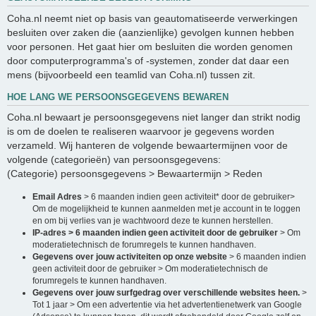
Coha.nl neemt niet op basis van geautomatiseerde verwerkingen
besluiten over zaken die (aanzienlijke) gevolgen kunnen hebben
voor personen. Het gaat hier om besluiten die worden genomen
door computerprogramma's of -systemen, zonder dat daar een
mens (bijvoorbeeld een teamlid van Coha.nl) tussen zit.
HOE LANG WE PERSOONSGEGEVENS BEWAREN
Coha.nl bewaart je persoonsgegevens niet langer dan strikt nodig
is om de doelen te realiseren waarvoor je gegevens worden
verzameld. Wij hanteren de volgende bewaartermijnen voor de
volgende (categorieën) van persoonsgegevens:
(Categorie) persoonsgegevens > Bewaartermijn > Reden
Email Adres
> 6 maanden indien geen activiteit* door de gebruiker>
Om de mogelijkheid te kunnen aanmelden met je account in te loggen
en om bij verlies van je wachtwoord deze te kunnen herstellen.
IP-adres > 6 maanden indien geen activiteit door de gebruiker
> Om
moderatietechnisch de forumregels te kunnen handhaven.
Gegevens over jouw activiteiten op onze website
> 6 maanden indien
geen activiteit door de gebruiker > Om moderatietechnisch de
forumregels te kunnen handhaven.
Gegevens over jouw surfgedrag over verschillende websites heen.
>
Tot 1 jaar > Om een advertentie via het advertentienetwerk van Google