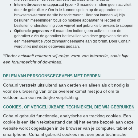
Internetbrowser en apparaat type
> 6 maanden indien geen activiteit
door de gebruiker > Om in te kunnen spelen op de apparaten en
browsers waarmee de site bezocht wordt. Hierdoor kunnen wij bijv.
besluiten meer/minder focus op mobiele apparaten te leggen of
besluiten ondersteuning voor vrijwel niet gebruikte browsers te stoppen.
Optionele gegevens
> 6 maanden indien geen activiteit door de
gebruiker > Als de gebruiker het invullen van deze gegevens ziet als
een meerwaarde voor zijn/haar deelname aan dit forum. Door Coha.nl
wordt niks met deze gegevens gedaan.
*Onder activiteit rekenen wij enige vorm van interactie, zoals bijv.
een forumbericht of download.
DELEN VAN PERSOONSGEGEVENS MET DERDEN
Coha.nl verstrekt uitsluitend aan derden en alleen als dit nodig is
voor de uitvoering van onze overeenkomst met jou of om te
voldoen aan een wettelijke verplichting.
COOKIES, OF VERGELIJKBARE TECHNIEKEN, DIE WIJ GEBRUIKEN
Coha.nl gebruikt functionele, analytische en tracking cookies. Een
cookie is een klein tekstbestand dat bij het eerste bezoek aan deze
website wordt opgeslagen in de browser van je computer, tablet of
smartphone. Coha.nl gebruikt cookies met een puur technische