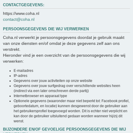
CONTACTGEGEVENS:
https://www.coha.nl
contact@coha.nl
PERSOONSGEGEVENS DIE WIJ VERWERKEN
Coha.nl verwerkt je persoonsgegevens doordat je gebruik maakt
van onze diensten en/of omdat je deze gegevens zelf aan ons
verstrekt.
Hieronder vind je een overzicht van de persoonsgegevens die wij
verwerken:
E-mailadres
IP-adres
Gegevens over jouw activiteiten op onze website
Gegevens over jouw surfgedrag over verschillende websites heen
(indirect via een later omschreven derde partij)
Internetbrowser en apparaat type
Optionele gegevens (waaronder maar niet beperkt tot: Facebook profiel,
geboortedatum, en locatie) kunnen desgewenst door de gebruiker aan
het gebruikersprofiel toegevoegd worden. Dit is echter niet verplicht en
kan door de gebruiker uitsluitend gedaan worden wanneer hij/zij dit
wenst.
BIJZONDERE EN/OF GEVOELIGE PERSOONSGEGEVENS DIE WIJ