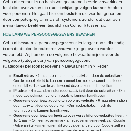
Coha.nl neemt niet op basis van geautomatiseerde verwerkingen
besluiten over zaken die (aanzienlijke) gevolgen kunnen hebben
voor personen. Het gaat hier om besluiten die worden genomen
door computerprogramma's of -systemen, zonder dat daar een
mens (bijvoorbeeld een teamlid van Coha.nl) tussen zit.
HOE LANG WE PERSOONSGEGEVENS BEWAREN
Coha.nl bewaart je persoonsgegevens niet langer dan strikt nodig
is om de doelen te realiseren waarvoor je gegevens worden
verzameld. Wij hanteren de volgende bewaartermijnen voor de
volgende (categorieën) van persoonsgegevens:
(Categorie) persoonsgegevens > Bewaartermijn > Reden
Email Adres
> 6 maanden indien geen activiteit* door de gebruiker>
Om de mogelijkheid te kunnen aanmelden met je account in te loggen
en om bij verlies van je wachtwoord deze te kunnen herstellen.
IP-adres > 6 maanden indien geen activiteit door de gebruiker
> Om
moderatietechnisch de forumregels te kunnen handhaven.
Gegevens over jouw activiteiten op onze website
> 6 maanden indien
geen activiteit door de gebruiker > Om moderatietechnisch de
forumregels te kunnen handhaven.
Gegevens over jouw surfgedrag over verschillende websites heen.
>
Tot 1 jaar > Om een advertentie via het advertentienetwerk van Google
(Adsense) te kunnen tonen, dit wordt afgehandeld door Google zelf en
hiervoor gelden de voorwaarden van deze externe partij.