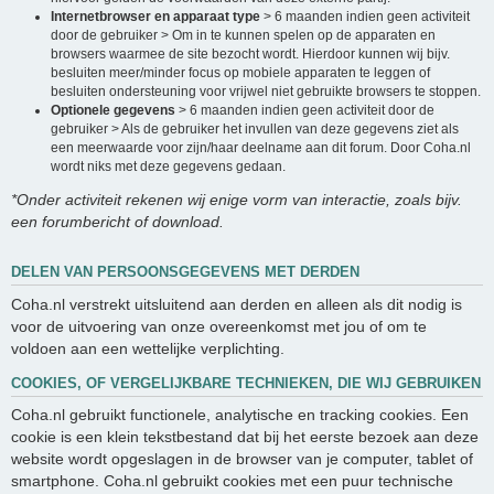
Internetbrowser en apparaat type
> 6 maanden indien geen activiteit
door de gebruiker > Om in te kunnen spelen op de apparaten en
browsers waarmee de site bezocht wordt. Hierdoor kunnen wij bijv.
besluiten meer/minder focus op mobiele apparaten te leggen of
besluiten ondersteuning voor vrijwel niet gebruikte browsers te stoppen.
Optionele gegevens
> 6 maanden indien geen activiteit door de
gebruiker > Als de gebruiker het invullen van deze gegevens ziet als
een meerwaarde voor zijn/haar deelname aan dit forum. Door Coha.nl
wordt niks met deze gegevens gedaan.
*Onder activiteit rekenen wij enige vorm van interactie, zoals bijv.
een forumbericht of download.
DELEN VAN PERSOONSGEGEVENS MET DERDEN
Coha.nl verstrekt uitsluitend aan derden en alleen als dit nodig is
voor de uitvoering van onze overeenkomst met jou of om te
voldoen aan een wettelijke verplichting.
COOKIES, OF VERGELIJKBARE TECHNIEKEN, DIE WIJ GEBRUIKEN
Coha.nl gebruikt functionele, analytische en tracking cookies. Een
cookie is een klein tekstbestand dat bij het eerste bezoek aan deze
website wordt opgeslagen in de browser van je computer, tablet of
smartphone. Coha.nl gebruikt cookies met een puur technische