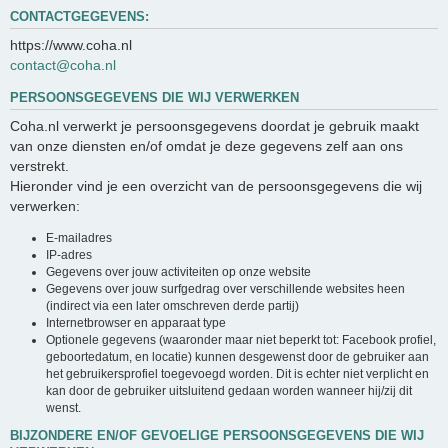
CONTACTGEGEVENS:
https://www.coha.nl
contact@coha.nl
PERSOONSGEGEVENS DIE WIJ VERWERKEN
Coha.nl verwerkt je persoonsgegevens doordat je gebruik maakt
van onze diensten en/of omdat je deze gegevens zelf aan ons
verstrekt.
Hieronder vind je een overzicht van de persoonsgegevens die wij
verwerken:
E-mailadres
IP-adres
Gegevens over jouw activiteiten op onze website
Gegevens over jouw surfgedrag over verschillende websites heen
(indirect via een later omschreven derde partij)
Internetbrowser en apparaat type
Optionele gegevens (waaronder maar niet beperkt tot: Facebook profiel,
geboortedatum, en locatie) kunnen desgewenst door de gebruiker aan
het gebruikersprofiel toegevoegd worden. Dit is echter niet verplicht en
kan door de gebruiker uitsluitend gedaan worden wanneer hij/zij dit
wenst.
BIJZONDERE EN/OF GEVOELIGE PERSOONSGEGEVENS DIE WIJ