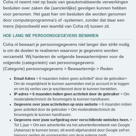
Coha.nl neemt niet op basis van geautomatiseerde verwerkingen
besluiten over zaken die (aanzienlijke) gevolgen kunnen hebben
voor personen. Het gaat hier om besluiten die worden genomen
door computerprogramma's of -systemen, zonder dat daar een
mens (bijvoorbeeld een teamlid van Coha.nl) tussen zit.
HOE LANG WE PERSOONSGEGEVENS BEWAREN
Coha.nl bewaart je persoonsgegevens niet langer dan strikt nodig
is om de doelen te realiseren waarvoor je gegevens worden
verzameld. Wij hanteren de volgende bewaartermijnen voor de
volgende (categorieën) van persoonsgegevens:
(Categorie) persoonsgegevens > Bewaartermijn > Reden
Email Adres
> 6 maanden indien geen activiteit* door de gebruiker>
Om de mogelijkheid te kunnen aanmelden met je account in te loggen
en om bij verlies van je wachtwoord deze te kunnen herstellen.
IP-adres > 6 maanden indien geen activiteit door de gebruiker
> Om
moderatietechnisch de forumregels te kunnen handhaven.
Gegevens over jouw activiteiten op onze website
> 6 maanden indien
geen activiteit door de gebruiker > Om moderatietechnisch de
forumregels te kunnen handhaven.
Gegevens over jouw surfgedrag over verschillende websites heen.
>
Tot 1 jaar > Om een advertentie via het advertentienetwerk van Google
(Adsense) te kunnen tonen, dit wordt afgehandeld door Google zelf en
hiervoor gelden de voorwaarden van deze externe partij.