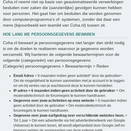
Coha.nl neemt niet op basis van geautomatiseerde verwerkingen
besluiten over zaken die (aanzienlijke) gevolgen kunnen hebben
voor personen. Het gaat hier om besluiten die worden genomen
door computerprogramma's of -systemen, zonder dat daar een
mens (bijvoorbeeld een teamlid van Coha.nl) tussen zit.
HOE LANG WE PERSOONSGEGEVENS BEWAREN
Coha.nl bewaart je persoonsgegevens niet langer dan strikt nodig
is om de doelen te realiseren waarvoor je gegevens worden
verzameld. Wij hanteren de volgende bewaartermijnen voor de
volgende (categorieën) van persoonsgegevens:
(Categorie) persoonsgegevens > Bewaartermijn > Reden
Email Adres
> 6 maanden indien geen activiteit* door de gebruiker>
Om de mogelijkheid te kunnen aanmelden met je account in te loggen
en om bij verlies van je wachtwoord deze te kunnen herstellen.
IP-adres > 6 maanden indien geen activiteit door de gebruiker
> Om
moderatietechnisch de forumregels te kunnen handhaven.
Gegevens over jouw activiteiten op onze website
> 6 maanden indien
geen activiteit door de gebruiker > Om moderatietechnisch de
forumregels te kunnen handhaven.
Gegevens over jouw surfgedrag over verschillende websites heen.
>
Tot 1 jaar > Om een advertentie via het advertentienetwerk van Google
(Adsense) te kunnen tonen, dit wordt afgehandeld door Google zelf en
hiervoor gelden de voorwaarden van deze externe partij.