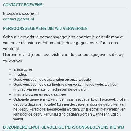
CONTACTGEGEVENS:
https://www.coha.nl
contact@coha.nl
PERSOONSGEGEVENS DIE WIJ VERWERKEN
Coha.nl verwerkt je persoonsgegevens doordat je gebruik maakt
van onze diensten en/of omdat je deze gegevens zelf aan ons
verstrekt.
Hieronder vind je een overzicht van de persoonsgegevens die wij
verwerken:
E-mailadres
IP-adres
Gegevens over jouw activiteiten op onze website
Gegevens over jouw surfgedrag over verschillende websites heen
(indirect via een later omschreven derde partij)
Internetbrowser en apparaat type
Optionele gegevens (waaronder maar niet beperkt tot: Facebook profiel,
geboortedatum, en locatie) kunnen desgewenst door de gebruiker aan
het gebruikersprofiel toegevoegd worden. Dit is echter niet verplicht en
kan door de gebruiker uitsluitend gedaan worden wanneer hij/zij dit
wenst.
BIJZONDERE EN/OF GEVOELIGE PERSOONSGEGEVENS DIE WIJ