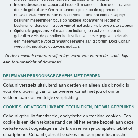
Internetbrowser en apparaat type
> 6 maanden indien geen activiteit
door de gebruiker > Om in te kunnen spelen op de apparaten en
browsers waarmee de site bezocht wordt. Hierdoor kunnen wij bijv.
besluiten meer/minder focus op mobiele apparaten te leggen of
besluiten ondersteuning voor vrijwel niet gebruikte browsers te stoppen.
Optionele gegevens
> 6 maanden indien geen activiteit door de
gebruiker > Als de gebruiker het invullen van deze gegevens ziet als
een meerwaarde voor zijn/haar deelname aan dit forum. Door Coha.nl
wordt niks met deze gegevens gedaan.
*Onder activiteit rekenen wij enige vorm van interactie, zoals bijv.
een forumbericht of download.
DELEN VAN PERSOONSGEGEVENS MET DERDEN
Coha.nl verstrekt uitsluitend aan derden en alleen als dit nodig is
voor de uitvoering van onze overeenkomst met jou of om te
voldoen aan een wettelijke verplichting.
COOKIES, OF VERGELIJKBARE TECHNIEKEN, DIE WIJ GEBRUIKEN
Coha.nl gebruikt functionele, analytische en tracking cookies. Een
cookie is een klein tekstbestand dat bij het eerste bezoek aan deze
website wordt opgeslagen in de browser van je computer, tablet of
smartphone. Coha.nl gebruikt cookies met een puur technische