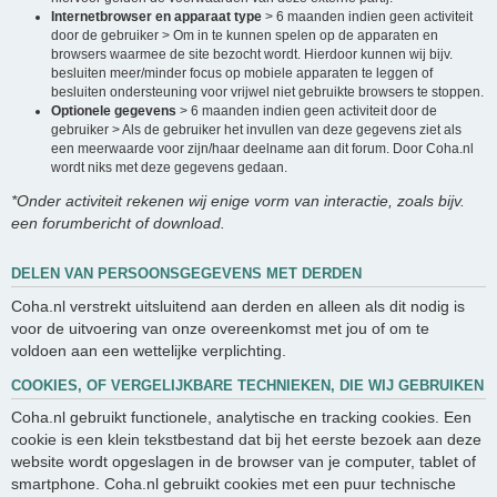
Internetbrowser en apparaat type
> 6 maanden indien geen activiteit
door de gebruiker > Om in te kunnen spelen op de apparaten en
browsers waarmee de site bezocht wordt. Hierdoor kunnen wij bijv.
besluiten meer/minder focus op mobiele apparaten te leggen of
besluiten ondersteuning voor vrijwel niet gebruikte browsers te stoppen.
Optionele gegevens
> 6 maanden indien geen activiteit door de
gebruiker > Als de gebruiker het invullen van deze gegevens ziet als
een meerwaarde voor zijn/haar deelname aan dit forum. Door Coha.nl
wordt niks met deze gegevens gedaan.
*Onder activiteit rekenen wij enige vorm van interactie, zoals bijv.
een forumbericht of download.
DELEN VAN PERSOONSGEGEVENS MET DERDEN
Coha.nl verstrekt uitsluitend aan derden en alleen als dit nodig is
voor de uitvoering van onze overeenkomst met jou of om te
voldoen aan een wettelijke verplichting.
COOKIES, OF VERGELIJKBARE TECHNIEKEN, DIE WIJ GEBRUIKEN
Coha.nl gebruikt functionele, analytische en tracking cookies. Een
cookie is een klein tekstbestand dat bij het eerste bezoek aan deze
website wordt opgeslagen in de browser van je computer, tablet of
smartphone. Coha.nl gebruikt cookies met een puur technische