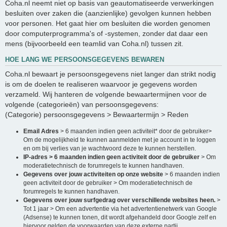
Coha.nl neemt niet op basis van geautomatiseerde verwerkingen
besluiten over zaken die (aanzienlijke) gevolgen kunnen hebben
voor personen. Het gaat hier om besluiten die worden genomen
door computerprogramma's of -systemen, zonder dat daar een
mens (bijvoorbeeld een teamlid van Coha.nl) tussen zit.
HOE LANG WE PERSOONSGEGEVENS BEWAREN
Coha.nl bewaart je persoonsgegevens niet langer dan strikt nodig
is om de doelen te realiseren waarvoor je gegevens worden
verzameld. Wij hanteren de volgende bewaartermijnen voor de
volgende (categorieën) van persoonsgegevens:
(Categorie) persoonsgegevens > Bewaartermijn > Reden
Email Adres
> 6 maanden indien geen activiteit* door de gebruiker>
Om de mogelijkheid te kunnen aanmelden met je account in te loggen
en om bij verlies van je wachtwoord deze te kunnen herstellen.
IP-adres > 6 maanden indien geen activiteit door de gebruiker
> Om
moderatietechnisch de forumregels te kunnen handhaven.
Gegevens over jouw activiteiten op onze website
> 6 maanden indien
geen activiteit door de gebruiker > Om moderatietechnisch de
forumregels te kunnen handhaven.
Gegevens over jouw surfgedrag over verschillende websites heen.
>
Tot 1 jaar > Om een advertentie via het advertentienetwerk van Google
(Adsense) te kunnen tonen, dit wordt afgehandeld door Google zelf en
hiervoor gelden de voorwaarden van deze externe partij.