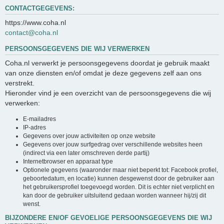
CONTACTGEGEVENS:
https://www.coha.nl
contact@coha.nl
PERSOONSGEGEVENS DIE WIJ VERWERKEN
Coha.nl verwerkt je persoonsgegevens doordat je gebruik maakt
van onze diensten en/of omdat je deze gegevens zelf aan ons
verstrekt.
Hieronder vind je een overzicht van de persoonsgegevens die wij
verwerken:
E-mailadres
IP-adres
Gegevens over jouw activiteiten op onze website
Gegevens over jouw surfgedrag over verschillende websites heen
(indirect via een later omschreven derde partij)
Internetbrowser en apparaat type
Optionele gegevens (waaronder maar niet beperkt tot: Facebook profiel,
geboortedatum, en locatie) kunnen desgewenst door de gebruiker aan
het gebruikersprofiel toegevoegd worden. Dit is echter niet verplicht en
kan door de gebruiker uitsluitend gedaan worden wanneer hij/zij dit
wenst.
BIJZONDERE EN/OF GEVOELIGE PERSOONSGEGEVENS DIE WIJ