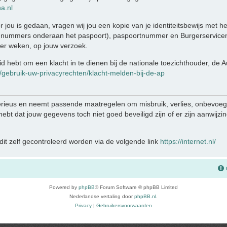
a.nl
r jou is gedaan, vragen wij jou een kopie van je identiteitsbewijs met 
 nummers onderaan het paspoort), paspoortnummer en Burgerservicen
ier weken, op jouw verzoek.
eid hebt om een klacht in te dienen bij de nationale toezichthouder, de
n/gebruik-uw-privacyrechten/klacht-melden-bij-de-ap
rieus en neemt passende maatregelen om misbruik, verlies, onbevo
e hebt dat jouw gegevens toch niet goed beveiligd zijn of er zijn aanwij
it zelf gecontroleerd worden via de volgende link
https://internet.nl/
Powered by
phpBB
® Forum Software © phpBB Limited
Nederlandse vertaling door
phpBB.nl
.
Privacy
|
Gebruikersvoorwaarden