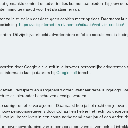
aat gemaakte content en advertenties kunnen aanbieden. Bij jouw eers
stemming gevraagd voor het plaatsen ervan.
er zo in te stellen dat deze geen cookies meer opslaat. Daarnaast kun 
oelichting:
https://veiliginternetten.nl/themes/situatie/wat-zijn-cookies/
rden. Dit zijn bijvoorbeeld adverteerders en/of de sociale media-bedri
orden door Google als je zelf in je browser persoonlijke advertenties 
nde informatie kun je daarom bij
Google zelf
terecht.
ngezien, verwijderd en aangepast worden wanneer deze is ingelogd. W
edure als hieronder beschreven gevolgd worden.
te corrigeren of te verwijderen. Daarnaast heb je het recht om je eve
 jouw persoonsgegevens door Coha.nl en heb je het recht op gegevens
 van jou beschikken in een computerbestand naar jou of een ander, do
ing, gegevensoverdraging van je persoonsgegevens of verzoek tot intre