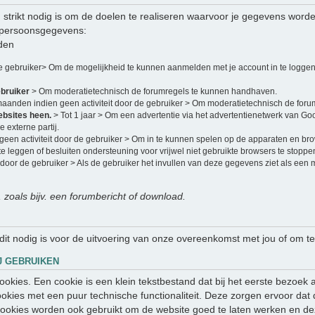
strikt nodig is om de doelen te realiseren waarvoor je gegevens word
 persoonsgegevens:
den
de gebruiker> Om de mogelijkheid te kunnen aanmelden met je account in te loggen
ebruiker
> Om moderatietechnisch de forumregels te kunnen handhaven.
maanden indien geen activiteit door de gebruiker > Om moderatietechnisch de for
ebsites heen.
> Tot 1 jaar > Om een advertentie via het advertentienetwerk van Go
 externe partij.
een activiteit door de gebruiker > Om in te kunnen spelen op de apparaten en br
e leggen of besluiten ondersteuning voor vrijwel niet gebruikte browsers te stoppe
 door de gebruiker > Als de gebruiker het invullen van deze gegevens ziet als een
, zoals bijv. een forumbericht of download.
 dit nodig is voor de uitvoering van onze overeenkomst met jou of om te
J GEBRUIKEN
 cookies. Een cookie is een klein tekstbestand dat bij het eerste bezo
ookies met een puur technische functionaliteit. Deze zorgen ervoor dat
ookies worden ook gebruikt om de website goed te laten werken en de