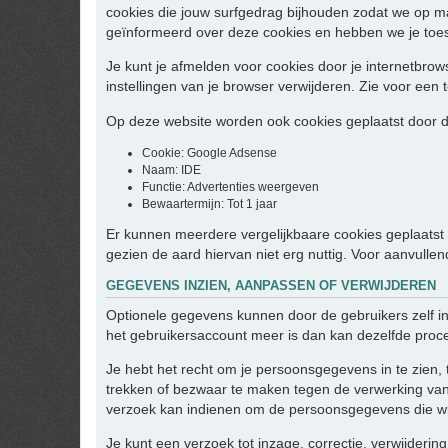
cookies die jouw surfgedrag bijhouden zodat we op m
geïnformeerd over deze cookies en hebben we je toe
Je kunt je afmelden voor cookies door je internetbrows
instellingen van je browser verwijderen. Zie voor een t
Op deze website worden ook cookies geplaatst door de
Cookie: Google Adsense
Naam: IDE
Functie: Advertenties weergeven
Bewaartermijn: Tot 1 jaar
Er kunnen meerdere vergelijkbaare cookies geplaatst w
gezien de aard hiervan niet erg nuttig. Voor aanvulle
GEGEVENS INZIEN, AANPASSEN OF VERWIJDEREN
Optionele gegevens kunnen door de gebruikers zelf i
het gebruikersaccount meer is dan kan dezelfde proc
Je hebt het recht om je persoonsgegevens in te zien, 
trekken of bezwaar te maken tegen de verwerking van
verzoek kan indienen om de persoonsgegevens die wij
Je kunt een verzoek tot inzage, correctie, verwijder