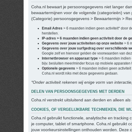
Coha.nl bewaart je persoonsgegevens niet langer dan 
bewaartermijnen voor de volgende (categorieën) van
(Categorie) persoonsgegevens > Bewaartermijn > Re
Email Adres
> 6 maanden indien geen activiteit* door 
herstellen.
IP-adres > 6 maanden indien geen activiteit door de g
Gegevens over jouw activiteiten op onze website
> 6 
Gegevens over jouw surfgedrag over verschillende w
Google zelf en hiervoor gelden de voorwaarden van deze
Internetbrowser en apparaat type
> 6 maanden indien g
bijv. besluiten meer/minder focus op mobiele apparaten t
Optionele gegevens
> 6 maanden indien geen activiteit
Coha.nl wordt niks met deze gegevens gedaan.
*Onder activiteit rekenen wij enige vorm van interactie
DELEN VAN PERSOONSGEGEVENS MET DERDEN
Coha.nl verstrekt uitsluitend aan derden en alleen als
COOKIES, OF VERGELIJKBARE TECHNIEKEN, DIE WI
Coha.nl gebruikt functionele, analytische en tracking
je computer, tablet of smartphone. Coha.nl gebruikt c
jouw voorkeursinstellingen onthouden worden. Deze c