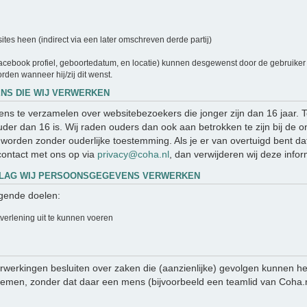
es heen (indirect via een later omschreven derde partij)
cebook profiel, geboortedatum, en locatie) kunnen desgewenst door de gebruiker a
rden wanneer hij/zij dit wenst.
NS DIE WIJ VERWERKEN
evens te verzamelen over websitebezoekers die jonger zijn dan 16 jaar.
er dan 16 is. Wij raden ouders dan ook aan betrokken te zijn bij de on
orden zonder ouderlijke toestemming. Als je er van overtuigd bent da
ontact met ons op via
privacy@coha.nl
, dan verwijderen wij deze infor
DSLAG WIJ PERSOONSGEGEVENS VERWERKEN
gende doelen:
tverlening uit te kunnen voeren
werkingen besluiten over zaken die (aanzienlijke) gevolgen kunnen he
en, zonder dat daar een mens (bijvoorbeeld een teamlid van Coha.nl)