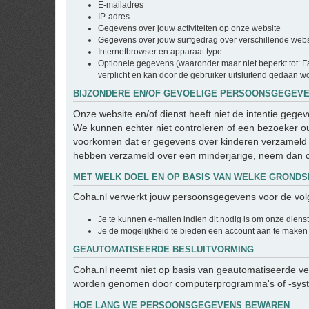
E-mailadres
IP-adres
Gegevens over jouw activiteiten op onze website
Gegevens over jouw surfgedrag over verschillende websit
Internetbrowser en apparaat type
Optionele gegevens (waaronder maar niet beperkt tot: Fa
verplicht en kan door de gebruiker uitsluitend gedaan wo
BIJZONDERE EN/OF GEVOELIGE PERSOONSGEGEVE
Onze website en/of dienst heeft niet de intentie geg
We kunnen echter niet controleren of een bezoeker oud
voorkomen dat er gegevens over kinderen verzameld w
hebben verzameld over een minderjarige, neem dan c
MET WELK DOEL EN OP BASIS VAN WELKE GRON
Coha.nl verwerkt jouw persoonsgegevens voor de vol
Je te kunnen e-mailen indien dit nodig is om onze diens
Je de mogelijkheid te bieden een account aan te maken
GEAUTOMATISEERDE BESLUITVORMING
Coha.nl neemt niet op basis van geautomatiseerde ver
worden genomen door computerprogramma's of -system
HOE LANG WE PERSOONSGEGEVENS BEWAREN