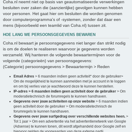
Coha.nl neemt niet op basis van geautomatiseerde verwerkingen
besluiten over zaken die (aanzienlijke) gevolgen kunnen hebben
voor personen. Het gaat hier om besluiten die worden genomen
door computerprogramma's of -systemen, zonder dat daar een
mens (bijvoorbeeld een teamlid van Coha.nl) tussen zit.
HOE LANG WE PERSOONSGEGEVENS BEWAREN
Coha.nl bewaart je persoonsgegevens niet langer dan strikt nodig
is om de doelen te realiseren waarvoor je gegevens worden
verzameld. Wij hanteren de volgende bewaartermijnen voor de
volgende (categorieën) van persoonsgegevens:
(Categorie) persoonsgegevens > Bewaartermijn > Reden
Email Adres
> 6 maanden indien geen activiteit* door de gebruiker>
Om de mogelijkheid te kunnen aanmelden met je account in te loggen
en om bij verlies van je wachtwoord deze te kunnen herstellen.
IP-adres > 6 maanden indien geen activiteit door de gebruiker
> Om
moderatietechnisch de forumregels te kunnen handhaven.
Gegevens over jouw activiteiten op onze website
> 6 maanden indien
geen activiteit door de gebruiker > Om moderatietechnisch de
forumregels te kunnen handhaven.
Gegevens over jouw surfgedrag over verschillende websites heen.
>
Tot 1 jaar > Om een advertentie via het advertentienetwerk van Google
(Adsense) te kunnen tonen, dit wordt afgehandeld door Google zelf en
hiervoor gelden de voorwaarden van deze externe partij.