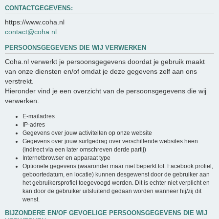
CONTACTGEGEVENS:
https://www.coha.nl
contact@coha.nl
PERSOONSGEGEVENS DIE WIJ VERWERKEN
Coha.nl verwerkt je persoonsgegevens doordat je gebruik maakt
van onze diensten en/of omdat je deze gegevens zelf aan ons
verstrekt.
Hieronder vind je een overzicht van de persoonsgegevens die wij
verwerken:
E-mailadres
IP-adres
Gegevens over jouw activiteiten op onze website
Gegevens over jouw surfgedrag over verschillende websites heen
(indirect via een later omschreven derde partij)
Internetbrowser en apparaat type
Optionele gegevens (waaronder maar niet beperkt tot: Facebook profiel,
geboortedatum, en locatie) kunnen desgewenst door de gebruiker aan
het gebruikersprofiel toegevoegd worden. Dit is echter niet verplicht en
kan door de gebruiker uitsluitend gedaan worden wanneer hij/zij dit
wenst.
BIJZONDERE EN/OF GEVOELIGE PERSOONSGEGEVENS DIE WIJ