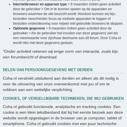
Internetbrowser en apparaat type
> 6 maanden indien geen activiteit
door de gebruiker > Om in te kunnen spelen op de apparaten en
browsers waarmee de site bezocht wordt. Hierdoor kunnen wij bijv.
besluiten meer/minder focus op mobiele apparaten te leggen of
besluiten ondersteuning voor vrijwel niet gebruikte browsers te stoppen.
Optionele gegevens
> 6 maanden indien geen activiteit door de
gebruiker > Als de gebruiker het invullen van deze gegevens ziet als
een meerwaarde voor zijn/haar deelname aan dit forum. Door Coha.nl
wordt niks met deze gegevens gedaan.
*Onder activiteit rekenen wij enige vorm van interactie, zoals bijv.
een forumbericht of download.
DELEN VAN PERSOONSGEGEVENS MET DERDEN
Coha.nl verstrekt uitsluitend aan derden en alleen als dit nodig is
voor de uitvoering van onze overeenkomst met jou of om te
voldoen aan een wettelijke verplichting.
COOKIES, OF VERGELIJKBARE TECHNIEKEN, DIE WIJ GEBRUIKEN
Coha.nl gebruikt functionele, analytische en tracking cookies. Een
cookie is een klein tekstbestand dat bij het eerste bezoek aan deze
website wordt opgeslagen in de browser van je computer, tablet of
smartphone. Coha.nl gebruikt cookies met een puur technische