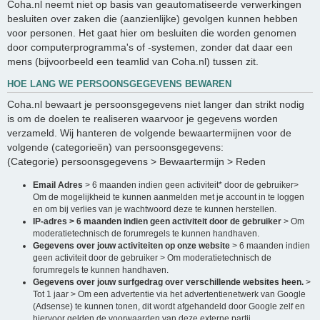
Coha.nl neemt niet op basis van geautomatiseerde verwerkingen
besluiten over zaken die (aanzienlijke) gevolgen kunnen hebben
voor personen. Het gaat hier om besluiten die worden genomen
door computerprogramma's of -systemen, zonder dat daar een
mens (bijvoorbeeld een teamlid van Coha.nl) tussen zit.
HOE LANG WE PERSOONSGEGEVENS BEWAREN
Coha.nl bewaart je persoonsgegevens niet langer dan strikt nodig
is om de doelen te realiseren waarvoor je gegevens worden
verzameld. Wij hanteren de volgende bewaartermijnen voor de
volgende (categorieën) van persoonsgegevens:
(Categorie) persoonsgegevens > Bewaartermijn > Reden
Email Adres
> 6 maanden indien geen activiteit* door de gebruiker>
Om de mogelijkheid te kunnen aanmelden met je account in te loggen
en om bij verlies van je wachtwoord deze te kunnen herstellen.
IP-adres > 6 maanden indien geen activiteit door de gebruiker
> Om
moderatietechnisch de forumregels te kunnen handhaven.
Gegevens over jouw activiteiten op onze website
> 6 maanden indien
geen activiteit door de gebruiker > Om moderatietechnisch de
forumregels te kunnen handhaven.
Gegevens over jouw surfgedrag over verschillende websites heen.
>
Tot 1 jaar > Om een advertentie via het advertentienetwerk van Google
(Adsense) te kunnen tonen, dit wordt afgehandeld door Google zelf en
hiervoor gelden de voorwaarden van deze externe partij.