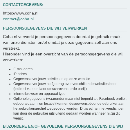
CONTACTGEGEVENS:
https://www.coha.nl
contact@coha.nl
PERSOONSGEGEVENS DIE WIJ VERWERKEN
Coha.nl verwerkt je persoonsgegevens doordat je gebruik maakt
van onze diensten en/of omdat je deze gegevens zelf aan ons
verstrekt.
Hieronder vind je een overzicht van de persoonsgegevens die wij
verwerken:
E-mailadres
IP-adres
Gegevens over jouw activiteiten op onze website
Gegevens over jouw surfgedrag over verschillende websites heen
(indirect via een later omschreven derde partij)
Internetbrowser en apparaat type
Optionele gegevens (waaronder maar niet beperkt tot: Facebook profiel,
geboortedatum, en locatie) kunnen desgewenst door de gebruiker aan
het gebruikersprofiel toegevoegd worden. Dit is echter niet verplicht en
kan door de gebruiker uitsluitend gedaan worden wanneer hij/zij dit
wenst.
BIJZONDERE EN/OF GEVOELIGE PERSOONSGEGEVENS DIE WIJ