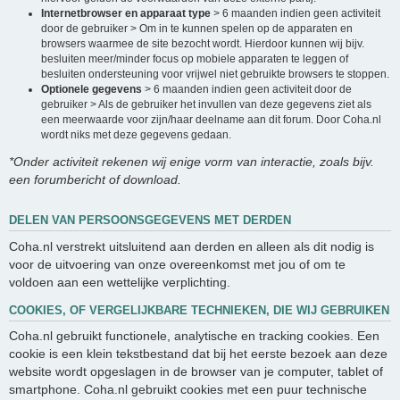
Internetbrowser en apparaat type
> 6 maanden indien geen activiteit
door de gebruiker > Om in te kunnen spelen op de apparaten en
browsers waarmee de site bezocht wordt. Hierdoor kunnen wij bijv.
besluiten meer/minder focus op mobiele apparaten te leggen of
besluiten ondersteuning voor vrijwel niet gebruikte browsers te stoppen.
Optionele gegevens
> 6 maanden indien geen activiteit door de
gebruiker > Als de gebruiker het invullen van deze gegevens ziet als
een meerwaarde voor zijn/haar deelname aan dit forum. Door Coha.nl
wordt niks met deze gegevens gedaan.
*Onder activiteit rekenen wij enige vorm van interactie, zoals bijv.
een forumbericht of download.
DELEN VAN PERSOONSGEGEVENS MET DERDEN
Coha.nl verstrekt uitsluitend aan derden en alleen als dit nodig is
voor de uitvoering van onze overeenkomst met jou of om te
voldoen aan een wettelijke verplichting.
COOKIES, OF VERGELIJKBARE TECHNIEKEN, DIE WIJ GEBRUIKEN
Coha.nl gebruikt functionele, analytische en tracking cookies. Een
cookie is een klein tekstbestand dat bij het eerste bezoek aan deze
website wordt opgeslagen in de browser van je computer, tablet of
smartphone. Coha.nl gebruikt cookies met een puur technische