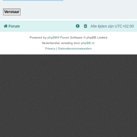
Forum
Alle tijden zijn
UTC+02:00
Powered by
phpBB
® Forum Software © phpBB Limited
Nederlandse vertaling door
phpBB.nl
.
Privacy
|
Gebruikersvoorwaarden