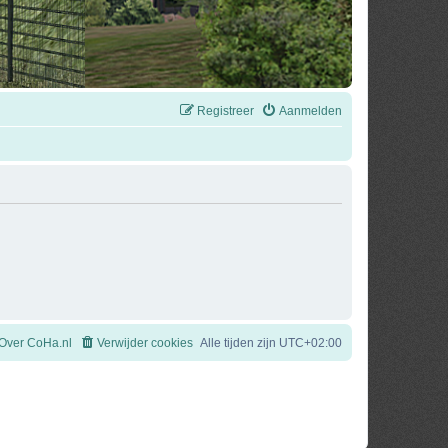
Registreer
Aanmelden
Over CoHa.nl
Verwijder cookies
Alle tijden zijn
UTC+02:00