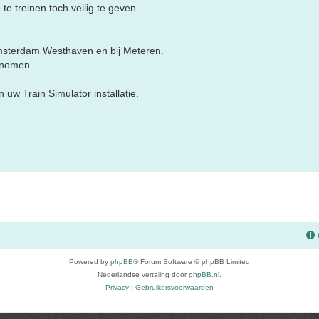
e treinen toch veilig te geven.
 Amsterdam Westhaven en bij Meteren.
genomen.
uw Train Simulator installatie.
Powered by
phpBB
® Forum Software © phpBB Limited
Nederlandse vertaling door
phpBB.nl
.
Privacy
|
Gebruikersvoorwaarden