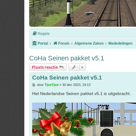
Regels
Portal
Forum
Algemene Zaken
Mededelingen
CoHa Seinen pakket v5.1
Plaats reactie
CoHa Seinen pakket v5.1
B
door
TjoeTjoe
»
30 dec 2023, 19:13
e
r
Het Nederlandse Seinen pakket v5.1 is uitgebracht.
i
c
h
t