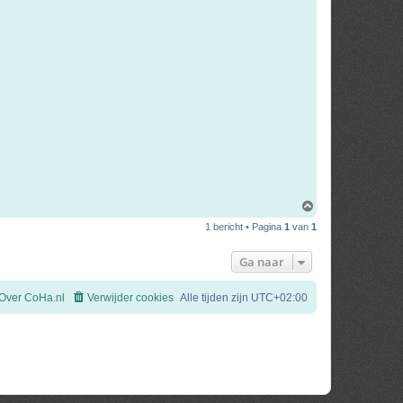
O
m
1 bericht • Pagina
1
van
1
h
o
o
Ga naar
g
Over CoHa.nl
Verwijder cookies
Alle tijden zijn
UTC+02:00