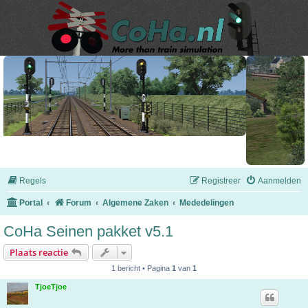
Regels
Registreer
Aanmelden
Portal
Forum
Algemene Zaken
Mededelingen
CoHa Seinen pakket v5.1
Plaats reactie
1 bericht • Pagina
1
van
1
TjoeTjoe