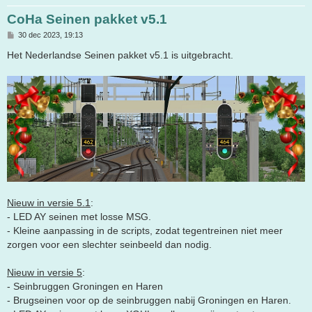
CoHa Seinen pakket v5.1
B
30 dec 2023, 19:13
e
r
Het Nederlandse Seinen pakket v5.1 is uitgebracht.
i
c
h
t
Nieuw in versie 5.1
:
- LED AY seinen met losse MSG.
- Kleine aanpassing in de scripts, zodat tegentreinen niet meer
zorgen voor een slechter seinbeeld dan nodig.
Nieuw in versie 5
:
- Seinbruggen Groningen en Haren
- Brugseinen voor op de seinbruggen nabij Groningen en Haren.