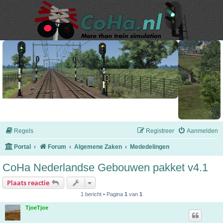
Regels
Registreer
Aanmelden
Portal
Forum
Algemene Zaken
Mededelingen
CoHa Nederlandse Gebouwen pakket v4.1
Plaats reactie
1 bericht • Pagina
1
van
1
TjoeTjoe