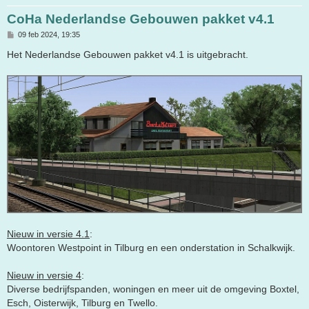
CoHa Nederlandse Gebouwen pakket v4.1
B
09 feb 2024, 19:35
e
r
Het Nederlandse Gebouwen pakket v4.1 is uitgebracht.
i
c
h
t
Nieuw in versie 4.1
:
Woontoren Westpoint in Tilburg en een onderstation in Schalkwijk.
Nieuw in versie 4
:
Diverse bedrijfspanden, woningen en meer uit de omgeving Boxtel,
Esch, Oisterwijk, Tilburg en Twello.