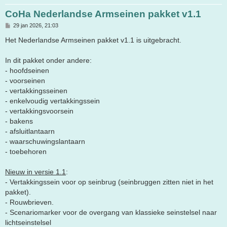
CoHa Nederlandse Armseinen pakket v1.1
B
29 jan 2026, 21:03
e
r
Het Nederlandse Armseinen pakket v1.1 is uitgebracht.
i
c
h
In dit pakket onder andere:
t
- hoofdseinen
- voorseinen
- vertakkingsseinen
- enkelvoudig vertakkingssein
- vertakkingsvoorsein
- bakens
- afsluitlantaarn
- waarschuwingslantaarn
- toebehoren
Nieuw in versie 1.1
:
- Vertakkingssein voor op seinbrug (seinbruggen zitten niet in het
pakket).
- Rouwbrieven.
- Scenariomarker voor de overgang van klassieke seinstelsel naar
lichtseinstelsel