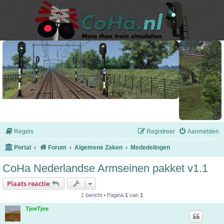
Regels
Registreer
Aanmelden
Portal
Forum
Algemene Zaken
Mededelingen
CoHa Nederlandse Armseinen pakket v1.1
Plaats reactie
1 bericht • Pagina
1
van
1
TjoeTjoe