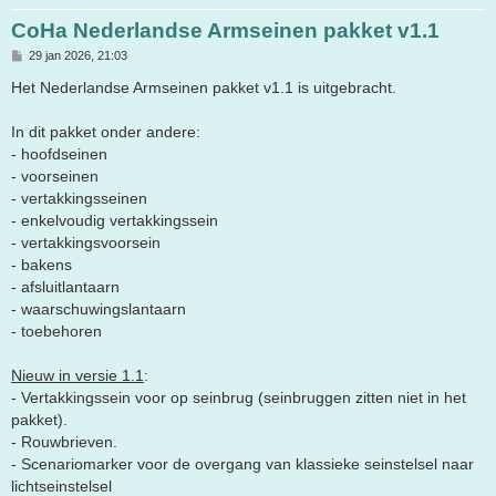
CoHa Nederlandse Armseinen pakket v1.1
B
29 jan 2026, 21:03
e
r
Het Nederlandse Armseinen pakket v1.1 is uitgebracht.
i
c
h
In dit pakket onder andere:
t
- hoofdseinen
- voorseinen
- vertakkingsseinen
- enkelvoudig vertakkingssein
- vertakkingsvoorsein
- bakens
- afsluitlantaarn
- waarschuwingslantaarn
- toebehoren
Nieuw in versie 1.1
:
- Vertakkingssein voor op seinbrug (seinbruggen zitten niet in het
pakket).
- Rouwbrieven.
- Scenariomarker voor de overgang van klassieke seinstelsel naar
lichtseinstelsel