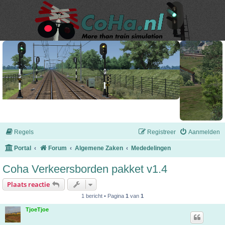
Regels
Registreer
Aanmelden
Portal
Forum
Algemene Zaken
Mededelingen
Coha Verkeersborden pakket v1.4
Plaats reactie
1 bericht • Pagina
1
van
1
TjoeTjoe