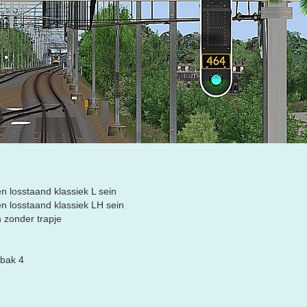
n losstaand klassiek L sein
en losstaand klassiek LH sein
 zonder trapje
rbak 4