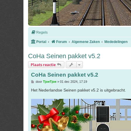
Regels
Portal
Forum
Algemene Zaken
Mededelingen
CoHa Seinen pakket v5.2
Plaats reactie
CoHa Seinen pakket v5.2
B
door
TjoeTjoe
»
01 dec 2024, 17:19
e
r
Het Nederlandse Seinen pakket v5.2 is uitgebracht.
i
c
h
t