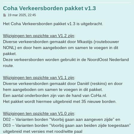
Coha Verkeersborden pakket v1.3
B
19 mar 2025, 22:45
e
r
Het Coha Verkeersborden pakket v1.3 is uitgebracht.
i
c
h
Wijzigingen ten opzichte van V1.2 zijn
:
t
Diverse verkeersborden gemaakt door Mkastijs (routebouwer
NONL) en door hem aangeboden om samen te voegen in dit
pakket.
Deze verkeersborden worden gebruikt in de NoordOost Nederland
route.
Wijzigingen ten opzichte van V1.1 zijn
:
Diverse verkeersborden gemaakt door Daniël (reskins) en door
hem aangeboden om samen te voegen in dit pakket.
Een aantal onderborden zijn van de hand van CoHa.nl.
Het pakket wordt hiermee uitgebreid met 35 nieuwe borden.
Wijzigingen ten opzichte van V1.0 zijn
:
D02 – Varianten borden “Voorbij gaan aan aangeven zijde” en
D03 – Varianten borden “Voorbij gaan aan beiden zijde toegestaan”
uitgebreid met versies met rood/witte paal