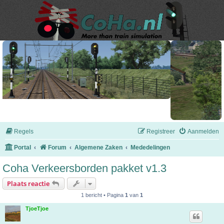
Regels
Registreer
Aanmelden
Portal
Forum
Algemene Zaken
Mededelingen
Coha Verkeersborden pakket v1.3
Plaats reactie
1 bericht • Pagina
1
van
1
TjoeTjoe