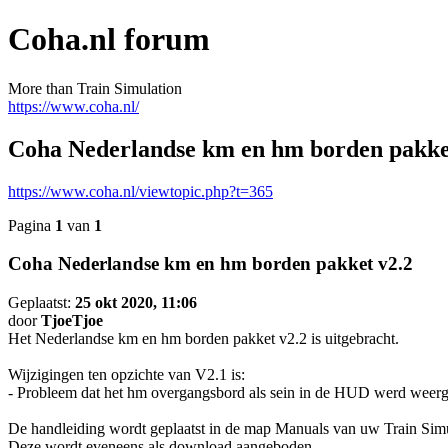
Coha.nl forum
More than Train Simulation
https://www.coha.nl/
Coha Nederlandse km en hm borden pakke
https://www.coha.nl/viewtopic.php?t=365
Pagina
1
van
1
Coha Nederlandse km en hm borden pakket v2.2
Geplaatst:
25 okt 2020, 11:06
door
TjoeTjoe
Het Nederlandse km en hm borden pakket v2.2 is uitgebracht.
Wijzigingen ten opzichte van V2.1 is:
- Probleem dat het hm overgangsbord als sein in de HUD werd weer
De handleiding wordt geplaatst in de map Manuals van uw Train Simula
Deze wordt eveneens als download aangeboden