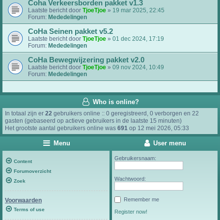
Coha Verkeersborden pakket v1.3
Laatste bericht door
TjoeTjoe
»
19 mar 2025, 22:45
Forum:
Mededelingen
CoHa Seinen pakket v5.2
Laatste bericht door
TjoeTjoe
»
01 dec 2024, 17:19
Forum:
Mededelingen
CoHa Bewegwijzering pakket v2.0
Laatste bericht door
TjoeTjoe
»
09 nov 2024, 10:49
Forum:
Mededelingen
Who is online?
In totaal zijn er
22
gebruikers online :: 0 geregistreerd, 0 verborgen en 22
gasten (gebaseerd op actieve gebruikers in de laatste 15 minuten)
Het grootste aantal gebruikers online was
691
op 12 mei 2026, 05:33
Menu
User menu
Gebruikersnaam:
Content
Forumoverzicht
Wachtwoord:
Zoek
Remember me
Voorwaarden
Terms of use
Register now!